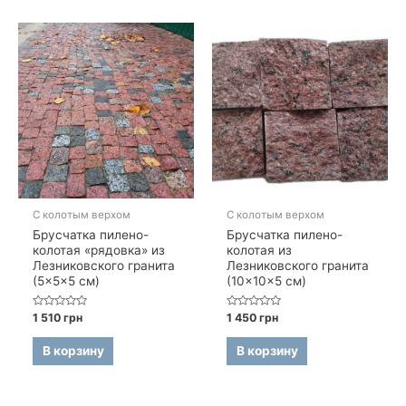
С колотым верхом
С колотым верхом
Брусчатка пилено-
Брусчатка пилено-
колотая «рядовка» из
колотая из
Лезниковского гранита
Лезниковского гранита
(5×5×5 см)
(10×10×5 см)
Оценка
Оценка
1 510
грн
1 450
грн
0
0
из
из
5
5
В корзину
В корзину