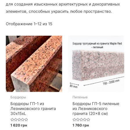
для создания изысканных архитектурных и декоративных
элементов, способных украсить любое пространство.
Отображение 1–12 из 15
Бордюры
Пиленые
Бордюры ГП-1 из
Бордюры ГП-5 пиленые
Лезниковского гранита
из Лезниковского
30x15xL
гранита (20×8 см)
Оценка
Оценка
1 620
грн
1 760
грн
0
0