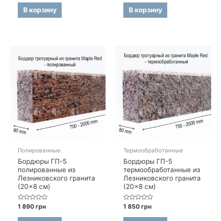
из
из
5
5
В корзину
В корзину
Полированные
Термообработанные
Бордюры ГП-5
Бордюры ГП-5
полированные из
термообработанные из
Лезниковского гранита
Лезниковского гранита
(20×8 см)
(20×8 см)
Оценка
Оценка
1 890
грн
1 850
грн
0
0
из
из