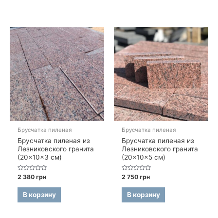
Брусчатка пиленая
Брусчатка пиленая
Брусчатка пиленая из
Брусчатка пиленая из
Лезниковского гранита
Лезниковского гранита
(20×10×3 см)
(20×10×5 см)
Оценка
Оценка
2 380
грн
2 750
грн
0
0
из
из
5
5
В корзину
В корзину