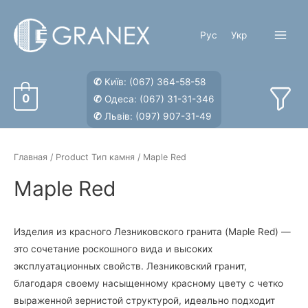
Перейти
к
Рус
Укр
содержимому
Main
Menu
✆
Київ:
(067) 364-58-58
0
✆
Одеса:
(067) 31-31-346
✆
Львів:
(097) 907-31-49
Главная
/ Product Тип камня / Maple Red
Maple Red
Изделия из красного Лезниковского гранита (Maple Red) —
это сочетание роскошного вида и высоких
эксплуатационных свойств. Лезниковский гранит,
благодаря своему насыщенному красному цвету с четко
выраженной зернистой структурой, идеально подходит