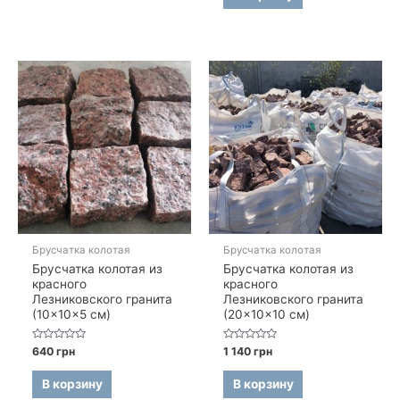
Брусчатка колотая
Брусчатка колотая
Брусчатка колотая из
Брусчатка колотая из
красного
красного
Лезниковского гранита
Лезниковского гранита
(10×10×5 см)
(20×10×10 см)
Оценка
Оценка
640
грн
1 140
грн
0
0
из
из
5
5
В корзину
В корзину