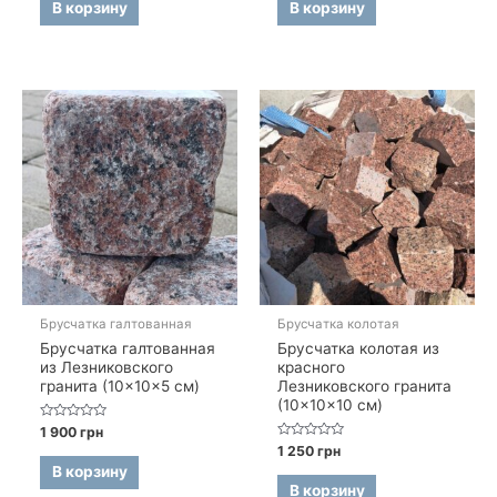
5
5
В корзину
В корзину
Брусчатка галтованная
Брусчатка колотая
Брусчатка галтованная
Брусчатка колотая из
из Лезниковского
красного
гранита (10×10×5 см)
Лезниковского гранита
(10×10×10 см)
Оценка
1 900
грн
0
Оценка
1 250
грн
из
0
5
В корзину
из
5
В корзину