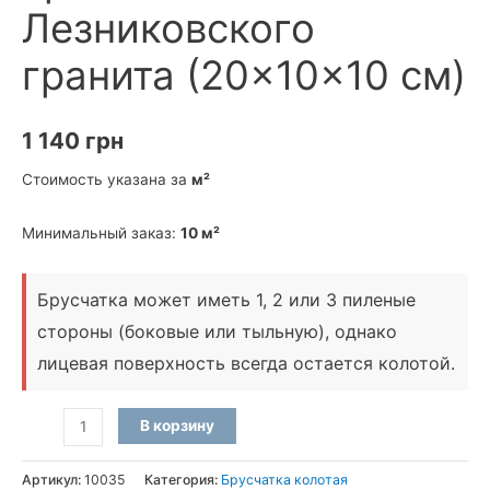
Лезниковского
гранита (20×10×10 см)
1 140
грн
Стоимость указана за
м²
Минимальный заказ:
10 м²
Брусчатка может иметь 1, 2 или 3 пиленые
стороны (боковые или тыльную), однако
лицевая поверхность всегда остается колотой
.
Количество
В корзину
товара
Брусчатка
Артикул:
10035
Категория:
Брусчатка колотая