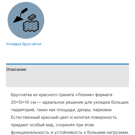
колотая
из
красного
Лезниковского
гранита
(20×10×10
Укладка брусчатки
см)
Описание
Детали
Брусчатка из красного гранита «Лезник» формата
20*10*10 см — идеальное решение для укладки больших
территорий, таких как площади, дворы, парковки.
Естественный красный цвет и колотая поверхность
придают особый вид, сохраняя при этом
функциональность и устойчивость к большим нагрузкам.