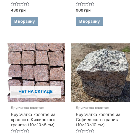
Оценка
Оценка
430
грн
900
грн
0
0
из
из
5
5
В корзину
В корзину
НЕТ НА СКЛАДЕ
Брусчатка колотая
Брусчатка колотая
Брусчатка колотая из
Брусчатка колотая из
красного Кишинского
Софиевского гранита
гранита (10×10×5 см)
(10×10×10 см)