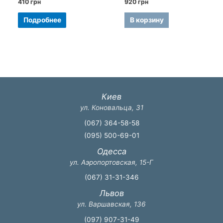
Оценка
Оценка
410
грн
920
грн
0
0
из
из
5
5
Подробнее
В корзину
Киев
ул. Коновальца, 31
(067) 364-58-58
(095) 500-69-01
Одесса
ул. Аэропортовская, 15-Г
(067) 31-31-346
Львов
ул. Варшавская, 136
(097) 907-31-49