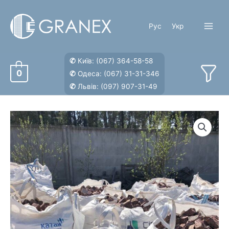
Перейти
к
Рус
Укр
содержимому
Main
Menu
✆
Київ:
(067) 364-58-58
0
✆
Одеса:
(067) 31-31-346
✆
Львів:
(097) 907-31-49