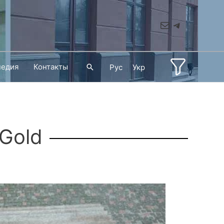
Mail
Telegram
педия
Контакты
Поиск
Рус
Укр
 Gold