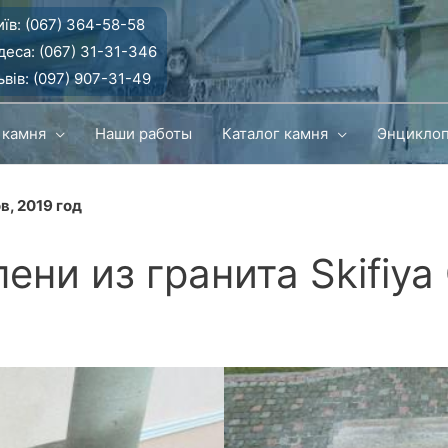
їв:
(067) 364-58-58
деса:
(067) 31-31-346
вів:
(097) 907-31-49
 камня
Наши работы
Каталог камня
Энцикло
в, 2019 год
ени из гранита Skifiya