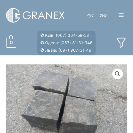
Перейти
к
Рус
Укр
содержимому
Main
Menu
✆
Київ:
(067) 364-58-58
0
✆
Одеса:
(067) 31-31-346
✆
Львів:
(097) 907-31-49