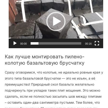
и
д
е
о
п
л
е
00:00
00:16
е
р
Как лучше монтировать пилено-
колотую базальтовую брусчатку
Сразу оговоримся, что колотые, не идеально ровные края у
этого типа базальтовой брусчатки — это не изъян, а её
преимущество! Природный скол базальта желательно
подчеркнуть при укладке таких плит мощения. Это можно
сделать, если не полностью засыпать шов между плитами
– оставить один-два сантиметра пустыми. Тем более, что