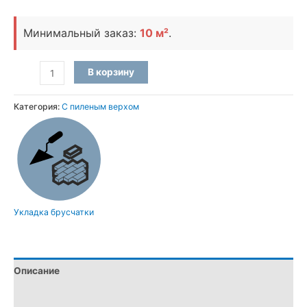
Минимальный заказ:
10 м²
.
Количество
В корзину
товара
Брусчатка
Категория:
С пиленым верхом
пилено-
колотая
из
камня
Базальт
10×10×10
Укладка брусчатки
см
Описание
Детали