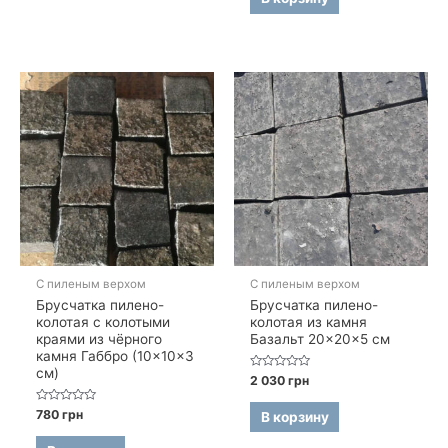
С пиленым верхом
С пиленым верхом
Брусчатка пилено-
Брусчатка пилено-
колотая с колотыми
колотая из камня
краями из чёрного
Базальт 20×20×5 см
камня Габбро (10×10×3
см)
Оценка
2 030
грн
0
из
5
Оценка
780
грн
В корзину
0
из
5