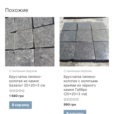
Похожие
С пиленым верхом
С пиленым верхом
Брусчатка пилено-
Брусчатка пилено-
колотая из камня
колотая с колотыми
Базальт 20×20×3 см
краями из чёрного
камня Габбро
(20×20×3 см)
Оценка
1 680
грн
0
из
5
Оценка
990
грн
В корзину
0
из
5
В корзину