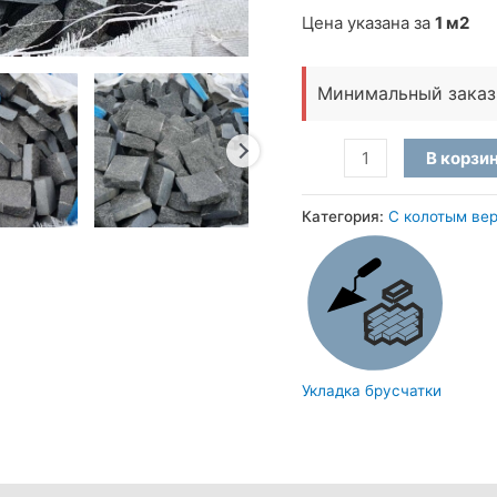
Цена указана за
1 м2
Минимальный заказ
Количество
В корзи
товара
Брусчатка
Категория:
С колотым ве
пилено-
колотая
-
“рядовка”
из
чёрного
Укладка брусчатки
камня
Габбро
(10×10×3