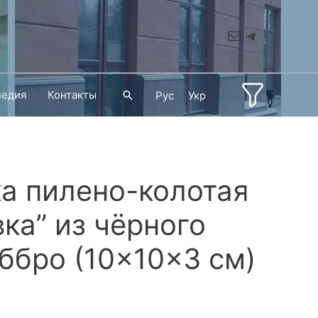
Mail
Telegram
педия
Контакты
Поиск
Рус
Укр
а пилено-колотая
ка” из чёрного
ббро (10×10×3 см)