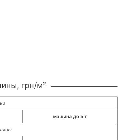
аины, грн/м²
вки
машина до 5 т
ашины