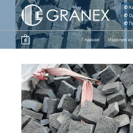
Перейти
✆
Ки
к
✆
О
содержимому
✆
Ль
Главная
Изделия из
0