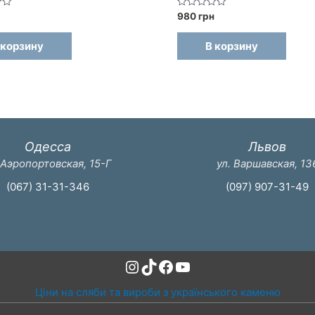
Оценка
980
грн
0
из
5
 корзину
В корзину
Одесса
Львов
 Аэропортовская, 15-Г
ул. Варшавская, 13
(067) 31-31-346
(097) 907-31-49
Instagram
TikTok
Facebook
YouTube
Ціни на сляби та вироби з українського каменю