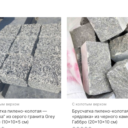
ым верхом
С колотым верхом
тка пилено-колотая —
Брусчатка пилено-колота
ка” из серого гранита Grey
«рядовка» из черного кам
e (10×10×5 см)
Габбро (20×10×10 см)