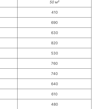
50 м²
410
690
630
820
530
760
740
640
610
480