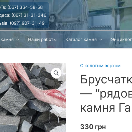
їв:
(067) 364-58-58
деса:
(067) 31-31-346
вів:
(097) 907-31-49
 камня
Наши работы
Каталог камня
Энцикло
С колотым верхом
Брусчатк
— “рядов
камня Га
330
грн