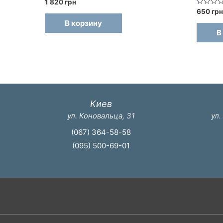
Оценка
1 820
грн
0
Оценка
650
грн
из
0
5
В корзину
из
5
В
Киев
ул. Коновальца, 31
ул.
(067) 364-58-58
(095) 500-69-01