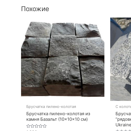
Похожие
Брусчатка пилено-колотая
С колот
Брусчатка пилено-колотая из
Брусча
камня Базальт (10×10×10 см)
“рядов
Ukrain