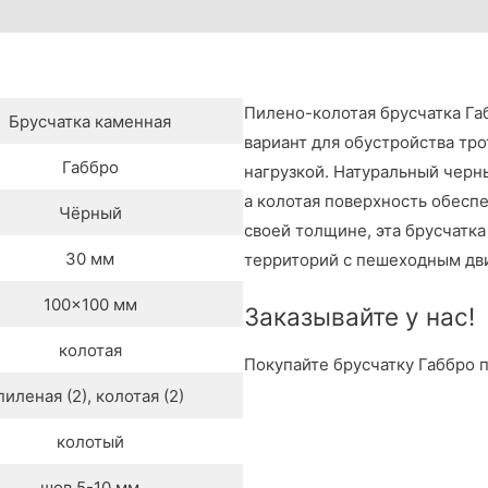
см)
Пилено-колотая брусчатка Га
Брусчатка каменная
вариант для обустройства тр
Габбро
нагрузкой. Натуральный черн
а колотая поверхность обесп
Чёрный
своей толщине, эта брусчатк
30 мм
территорий с пешеходным дв
100×100 мм
Заказывайте у нас!
колотая
Покупайте брусчатку Габбро п
пиленая (2), колотая (2)
колотый
шов 5-10 мм