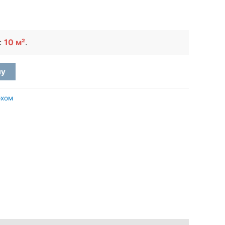
:
10 м²
.
ну
рхом