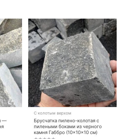
С колотым верхом
я —
Брусчатка пилено-колотая с
ня
пилеными боками из черного
камня Габбро (10×10×10 см)