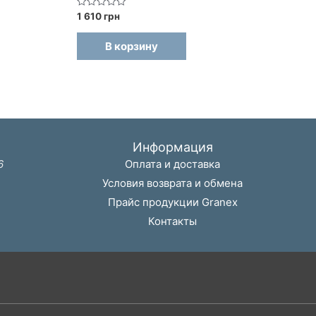
Оценка
1 610
грн
0
из
5
В корзину
Информация
6
Оплата и доставка
Условия возврата и обмена
Прайс продукции Granex
Контакты