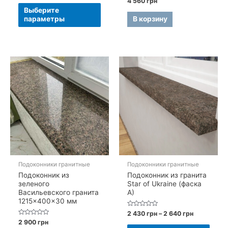
4 560
грн
из
Этот
0
2
5
Выберите
из
050 грн
5
товар
параметры
В корзину
–
имеет
2
260 грн
несколько
вариаций.
Опции
можно
выбрать
на
странице
товара.
Подоконники гранитные
Подоконники гранитные
Подоконник из
Подоконник из гранита
зеленого
Star of Ukraine (фаска
Васильевского гранита
A)
1215×400×30 мм
Оценка
Диапазон
2 430
грн
–
2 640
грн
0
цен:
Оценка
2 900
грн
из
Этот
0