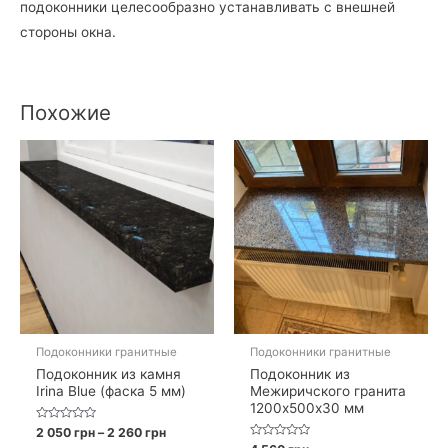
подоконники целесообразно устанавливать с внешней
стороны окна.
Похожие
Подоконники гранитные
Подоконники гранитные
Подоконник из камня
Подоконник из
Irina Blue (фаска 5 мм)
Межиричского гранита
1200х500х30 мм
Оценка
Диапазон
2 050
грн
–
2 260
грн
0
цен:
Оценка