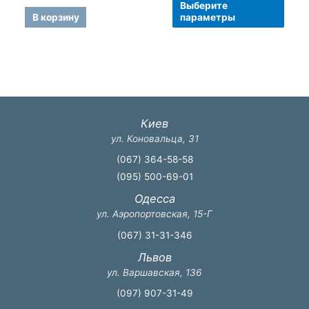
2
5
Выберите
из
430 грн
5
това
В корзину
параметры
–
имее
2
640 грн
неск
вари
Опци
можн
выбр
Киев
на
ул. Коновальца, 31
стра
(067) 364-58-58
товар
(095) 500-69-01
Одесса
ул. Аэропортовская, 15-Г
(067) 31-31-346
Львов
ул. Варшавская, 136
(097) 907-31-49