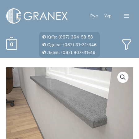
Перейти
к
Рус
Укр
содержимому
Main
Menu
✆
Київ:
(067) 364-58-58
0
✆
Одеса:
(067) 31-31-346
✆
Львів:
(097) 907-31-49