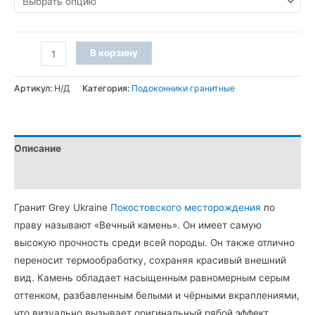
140 грн
–
Количество
2
В корзину
товара
300 грн
Подоконник
Артикул:
Н/Д
Категория:
Подоконники гранитные
из
гранита
Grey
Описание
Ukraine
(фаска
Детали
A)
Гранит Grey Ukraine
Покостовского месторождения
по
праву называют «Вечный камень». Он имеет самую
высокую прочность среди всей породы. Он также отлично
переносит термообработку, сохраняя красивый внешний
вид. Камень обладает насыщенным равномерным серым
оттенком, разбавленным белыми и чёрными вкраплениями,
что визуально вызывает оригинальный рябой эффект.