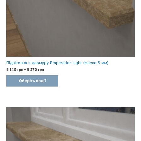
Підвіконня з мармуру Emperador Light (фаска 5 мм)
Price
5 140
грн
–
5 270
грн
range:
5
Оберіть опції
140 грн
through
5
270 грн