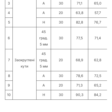
3
А
30
71,1
65,0
4
А
20
63,8
57,7
5
H
30
82,8
76,7
45
6
град.
30
77,5
71,4
5 мм
45
7
Заокруглені
град.
20
68,9
62,8
кути
5 мм
8
А
30
78,6
72,5
9
А
20
71,3
65,2
10
H
30
90,3
84,2