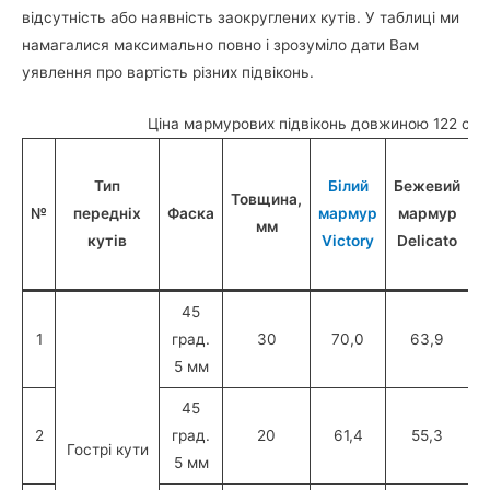
відсутність або наявність заокруглених кутів. У таблиці ми
намагалися максимально повно і зрозуміло дати Вам
уявлення про вартість різних підвіконь.
Ціна мармурових підвіконь довжиною 122 см,
Тип
Білий
Бежевий
к
Товщина,
№
передніх
Фаска
мармур
мармур
мм
кутів
Victory
Delicato
45
1
град.
30
70,0
63,9
5 мм
45
2
град.
20
61,4
55,3
Гострі кути
5 мм