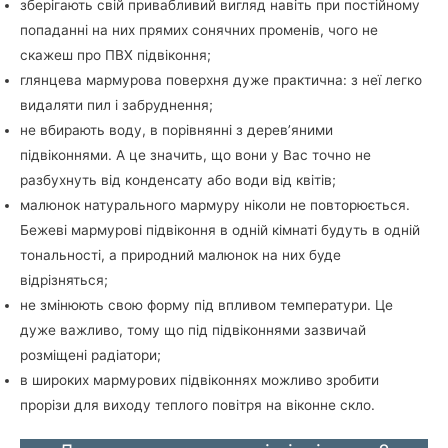
зберігають свій привабливий вигляд навіть при постійному
попаданні на них прямих сонячних променів, чого не
скажеш про ПВХ підвіконня;
глянцева мармурова поверхня дуже практична: з неї легко
видаляти пил і забруднення;
не вбирають воду, в порівнянні з дерев’яними
підвіконнями. А це значить, що вони у Вас точно не
разбухнуть від конденсату або води від квітів;
малюнок натурального мармуру ніколи не повторюється.
Бежеві мармурові підвіконня в одній кімнаті будуть в одній
тональності, а природний малюнок на них буде
відрізняться;
не змінюють свою форму під впливом температури. Це
дуже важливо, тому що під підвіконнями зазвичай
розміщені радіатори;
в широких мармурових підвіконнях можливо зробити
прорізи для виходу теплого повітря на віконне скло.