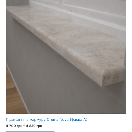
Підвіконня з мармуру Crema Nova (фаска A)
Price
4 700
грн
–
4 830
грн
range: