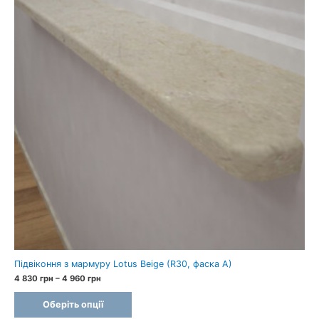
Підвіконня з мармуру Lotus Beige (R30, фаска A)
Price
4 830
грн
–
4 960
грн
range:
4
Оберіть опції
830 грн
through