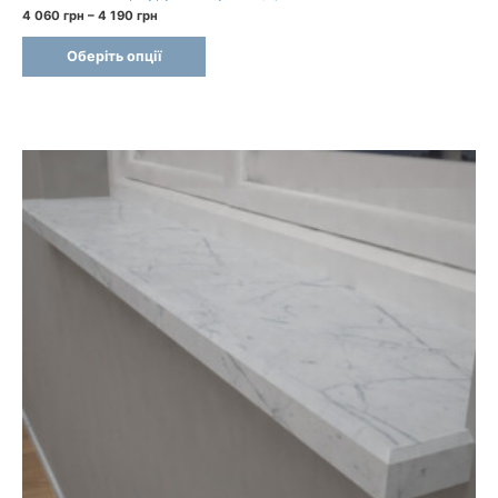
Price
4 060
грн
–
4 190
грн
range:
4
Оберіть опції
060 грн
through
4
190 грн