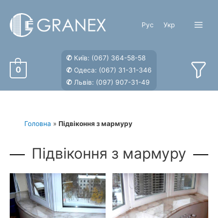
Перейти
до
Рус
Укр
вмісту
Main
Menu
✆
Київ:
(067) 364-58-58
0
✆
Одеса:
(067) 31-31-346
✆
Львів:
(097) 907-31-49
Головна
»
Підвіконня з мармуру
Підвіконня з мармуру