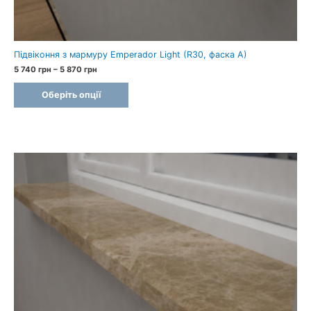
Підвіконня з мармуру Emperador Light (R30, фаска A)
Price
5 740
грн
–
5 870
грн
range:
5
Оберіть опції
740 грн
through
5
870 грн