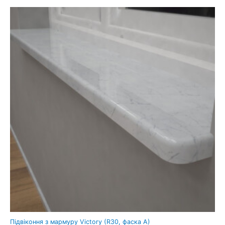
Підвіконня з мармуру Victory (R30, фаска A)