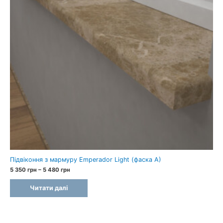
Підвіконня з мармуру Emperador Light (фаска A)
Price
5 350
грн
–
5 480
грн
range:
5
Читати далі
350 грн
through
5
480 грн