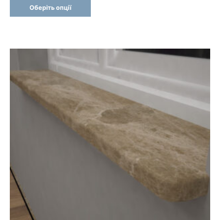
4
Оберіть опції
700 грн
through
4
830 грн