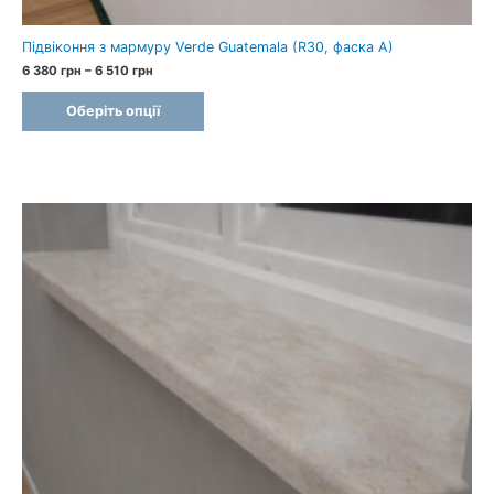
Підвіконня з мармуру Verde Guatemala (R30, фаска A)
Price
6 380
грн
–
6 510
грн
range:
6
Оберіть опції
380 грн
through
6
510 грн