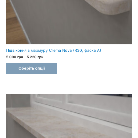
Підвіконня з мармуру Crema Nova (R30, фаска A)
Price
5 090
грн
–
5 220
грн
range:
5
Оберіть опції
090 грн
through
5
220 грн