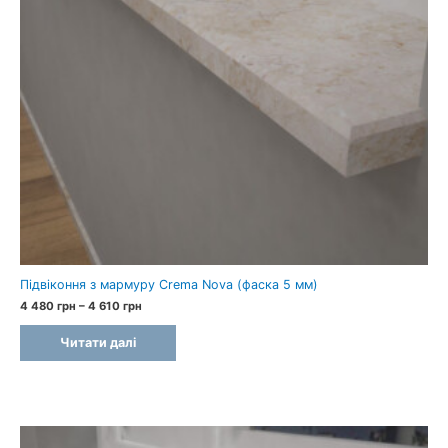
Підвіконня з мармуру Crema Nova (фаска 5 мм)
Price
4 480
грн
–
4 610
грн
range:
4
Читати далі
480 грн
through
4
610 грн