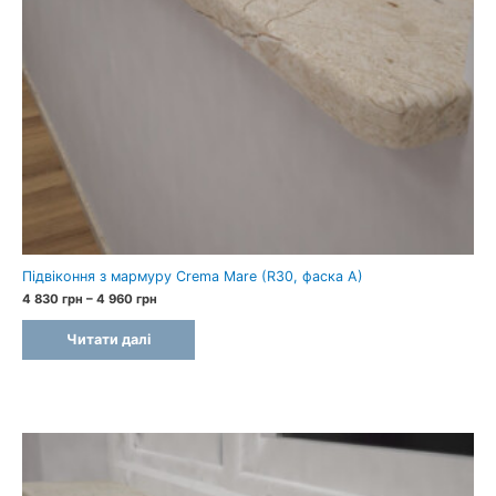
Підвіконня з мармуру Crema Mare (R30, фаска A)
Price
4 830
грн
–
4 960
грн
range:
4
Читати далі
830 грн
through
4
960 грн