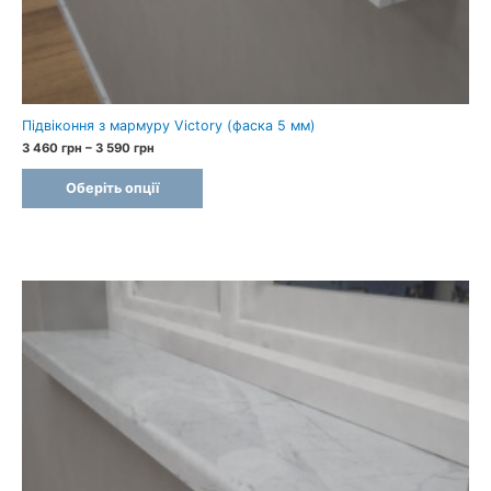
Підвіконня з мармуру Victory (фаска 5 мм)
Price
3 460
грн
–
3 590
грн
range:
3
Оберіть опції
460 грн
through
3
590 грн