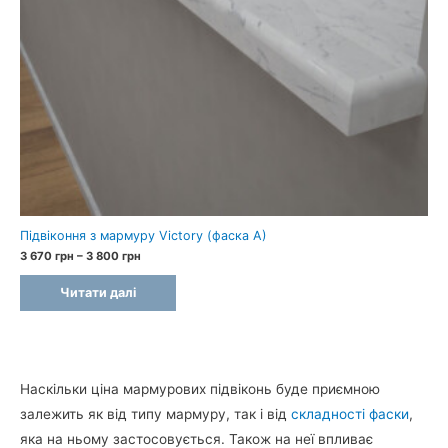
Підвіконня з мармуру Victory (фаска A)
Price
3 670
грн
–
3 800
грн
range:
3
Читати далі
670 грн
through
3
800 грн
Наскільки ціна мармурових підвіконь буде приємною
залежить як від типу мармуру, так і від
складності фаски
,
яка на ньому застосовується. Також на неї впливає