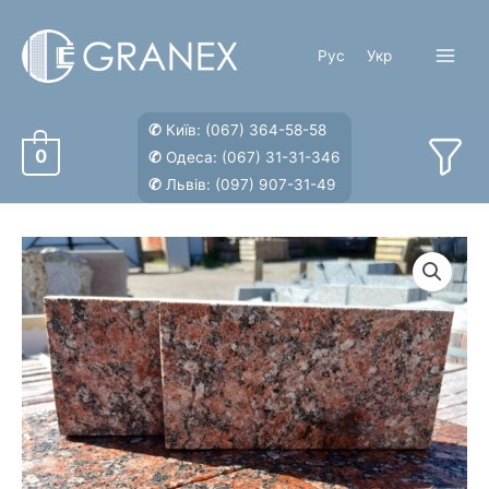
Перейти
к
Рус
Укр
содержимому
Main
Menu
✆
Київ:
(067) 364-58-58
0
✆
Одеса:
(067) 31-31-346
✆
Львів:
(097) 907-31-49