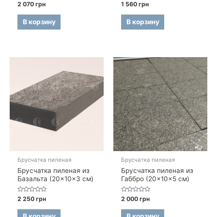
Оценка
Оценка
2 070
грн
1 560
грн
0
0
из
из
5
5
В корзину
В корзину
Брусчатка пиленая
Брусчатка пиленая
Брусчатка пиленая из
Брусчатка пиленая из
Базальта (20×10×3 см)
Габбро (20×10×5 см)
Оценка
Оценка
2 250
грн
2 000
грн
0
0
из
из
5
5
В корзину
В корзину