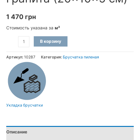
1 470
грн
Стоимость указана за
м²
Количество
В корзину
товара
Брусчатка
Артикул:
10287
Категория:
Брусчатка пиленая
пиленая
из
Капустинского
гранита
(20×10×5
см)
Укладка брусчатки
Описание