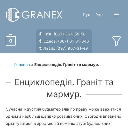
Перейти
до
Рус
Укр
вмісту
Main
Menu
✆
Київ:
(067) 364-58-58
0
✆
Одеса:
(067) 31-31-346
✆
Львів:
(097) 907-31-49
Головна
»
Енциклопедія. Граніт та мармур.
Енциклопедія. Граніт та
мармур.
Сучасна індустрія будматеріалів по праву може вважатися
одним з найбільш швидко розвиваючих. Сьогодні впевнено
орієнтуватися в зростаючій номенклатурі будівельних