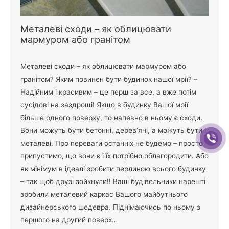
Металеві сходи – як облицювати
мармуром або гранітом
Металеві сходи – як облицювати мармуром або
гранітом? Яким повинен бути будинок нашої мрії? –
Надійним і красивим – це перш за все, а вже потім
сусідові на заздрощі! Якщо в будинку Вашої мрії
більше одного поверху, то напевно в ньому є сходи.
Вони можуть бути бетонні, дерев’яні, а можуть бути і
металеві. Про переваги останніх не будемо – просто
припустимо, що вони є і їх потрібно облагородити. Або
як мінімум в ідеалі зробити перлиною всього будинку
– так щоб друзі зойкнули!! Ваші будівельники нарешті
зробили металевий каркас Вашого майбутнього
дизайнерського шедевра. Піднімаючись по ньому з
першого на другий поверх…