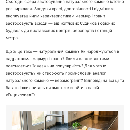
Сьогодні сфера застосування натурального каменю істотно
розширилася. Завдяки красі, довговічності і відмінним
експлуатаційним характеристикам мармур і граніт
застосовують всюди — від житлових будинків і офісних
будівель до виставкових центрів, аеропортів і станцій
метро.
Що ж це таке — натуральний камінь? Як народжуються в
надрах землі мармур і граніт? Якими властивостями
пояснюється їх незмінна популярність? Для чого їх
застосовують? Як створюють промисловий аналог
натурального каменю — керамограніт? Відповіді на всі ці та
багато інших питань ви зможете знайти в нашій
«Енциклопедії».