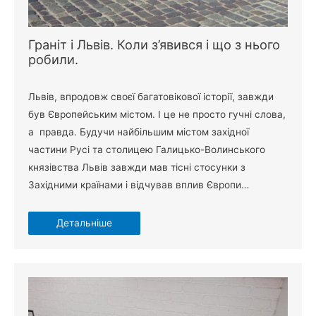
Граніт і Львів. Коли з’явився і що з нього
робили.
Львів, впродовж своєї багатовікової історії, завжди
був Європейським містом. І це не просто гучні слова,
а правда. Будучи найбільшим містом західної
частини Русі та столицею Галицько-Волинського
князівства Львів завжди мав тісні стосунки з
Західними країнами і відчував вплив Європи…
Детальніше