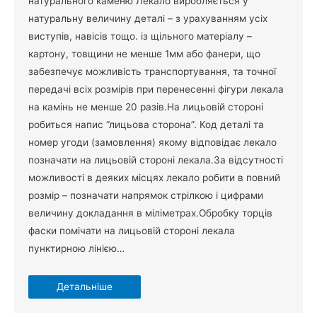
натурального каменю Лекало виробляється у
натуральну величину деталі – з урахуванням усіх
виступів, навісів тощо. із щільного матеріалу –
картону, товщини не менше 1мм або фанери, що
забезпечує можливість транспортування, та точної
передачі всіх розмірів при перенесенні фігури лекала
на камінь не менше 20 разів.На лицьовій стороні
робиться напис “лицьова сторона”. Код деталі та
номер угоди (замовлення) якому відповідає лекало
позначати на лицьовій стороні лекала.За відсутності
можливості в деяких місцях лекало робити в повний
розмір – позначати напрямок стрілкою і цифрами
величину докладання в міліметрах.Обробку торців
фаски помічати на лицьовій стороні лекала
пунктирною лінією…
Детальніше