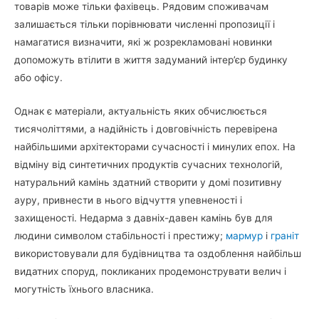
товарів може тільки фахівець. Рядовим споживачам
залишається тільки порівнювати численні пропозиції і
намагатися визначити, які ж розрекламовані новинки
допоможуть втілити в життя задуманий інтер’єр будинку
або офісу.
Однак є матеріали, актуальність яких обчислюється
тисячоліттями, а надійність і довговічність перевірена
найбільшими архітекторами сучасності і минулих епох. На
відміну від синтетичних продуктів сучасних технологій,
натуральний камінь здатний створити у домі позитивну
ауру, привнести в нього відчуття упевненості і
захищеності. Недарма з давніх-давен камінь був для
людини символом стабільності і престижу;
мармур
і
граніт
використовували для будівництва та оздоблення найбільш
видатних споруд, покликаних продемонструвати велич і
могутність їхнього власника.