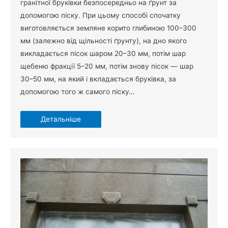
гранітної бруківки безпосередньо на ґрунт за
допомогою піску. При цьому способі спочатку
виготовляється земляне корито глибиною 100–300
мм (залежно від щільності ґрунту), на дно якого
викладається пісок шаром 20–30 мм, потім шар
щебеню фракції 5–20 мм, потім знову пісок — шар
30–50 мм, на який і вкладається бруківка, за
допомогою того ж самого піску…
Детальніше