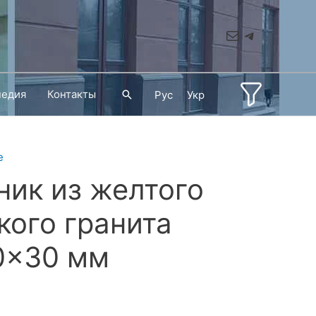
Mail
Telegram
педия
Контакты
Поиск
Рус
Укр
е
ник из желтого
кого гранита
0x30 мм