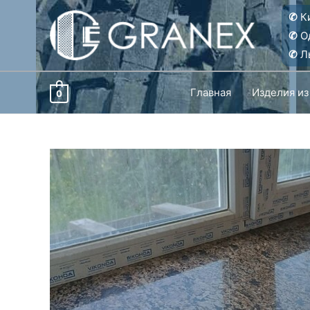
Перейти
✆
Ки
к
✆
О
содержимому
✆
Ль
Главная
Изделия из
0