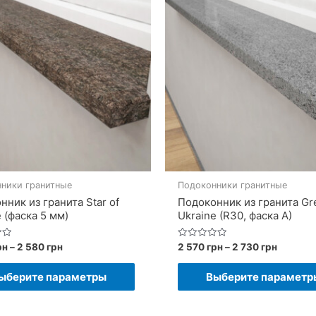
ники гранитные
Подоконники гранитные
нник из гранита Star of
Подоконник из гранита Gr
 (фаска 5 мм)
Ukraine (R30, фаска A)
Диапазон
Диапаз
Оценка
рн
–
2 580
грн
2 570
грн
–
2 730
грн
0
цен:
цен:
из
Этот
2
2
5
ыберите параметры
Выберите параметр
370 грн
570 грн
товар
–
–
имеет
2
2