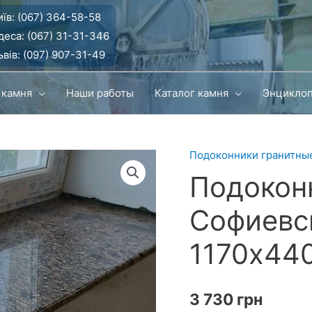
їв:
(067) 364-58-58
деса:
(067) 31-31-346
вів:
(097) 907-31-49
 камня
Наши работы
Каталог камня
Энцикло
Подоконники гранитны
Подокон
Софиевс
1170x44
3 730
грн