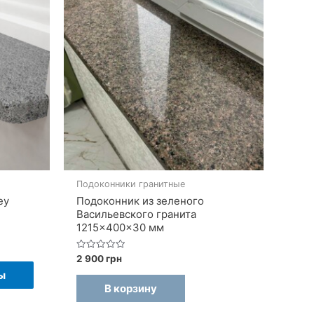
Подоконники гранитные
ey
Подоконник из зеленого
Васильевского гранита
1215×400×30 мм
он
Оценка
2 900
грн
Этот
0
ы
из
товар
5
В корзину
имеет