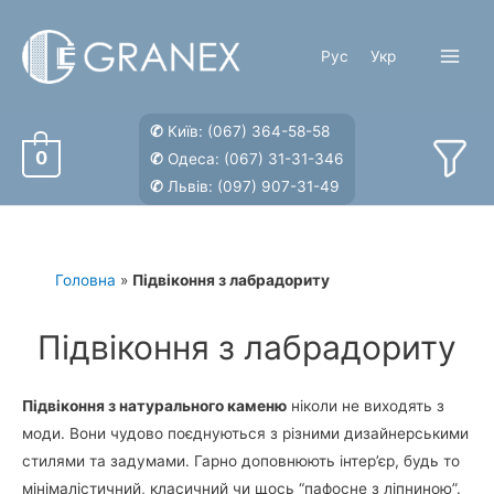
Перейти
до
Рус
Укр
вмісту
Main
Menu
✆
Київ:
(067) 364-58-58
0
✆
Одеса:
(067) 31-31-346
✆
Львів:
(097) 907-31-49
Головна
»
Підвіконня з лабрадориту
Підвіконня з лабрадориту
Підвіконня з натурального каменю
ніколи не виходять з
моди. Вони чудово поєднуються з різними дизайнерськими
стилями та задумами. Гарно доповнюють інтер’єр, будь то
мінімалістичний, класичний чи щось “пафосне з ліпниною”.