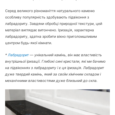
Серед великого різноманіття натурального каменю
особливу популярність здобувають підвіконня з
лабрадориту. Завдяки обробці природної текстури, цей
матеріал виглядає витончено. Іризація, характерна
лабрадориту, здатна зробити вікно приголомшливим
центром будь-якої кімнати.
*
Лабрадорит
— унікальний камінь, він має властивість
внутрішньої іризації. Глибокі сині кристали, які ми бачимо
на підвіконнях з лабрадориту і є ця іризація. Лабрадорит
дуже твердий камінь, який за своїм хімічним складом і
механічними властивостями дуже близький до скла.