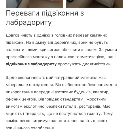
Переваги підвіконня з
лабрадориту
Довговічність є однією з головних переваг кам’яних
підвіконь. На відміну від дерев’яних, вони не будуть
залишати плями, кришитися або гнити з часом. За умови
професійного монтажу з належною герметизацією, ваші
підвіконня з лабрадориту
прослужать десятиліттями.
Щодо екологічності, цей натуральний матеріал має
мінеральне походження. Він є абсолютно безпечним для
використання всередині житлових будинків, квартир,
офісних центрів. Відповідає стандартам і жорстким
вимогам екологічної безпеки готелів, ресторанів. Має
міцність і твердість, що не поступається граніту. Тому
камінь легко витримує навантаження навіть в якості
зовнішнього оздоблення.