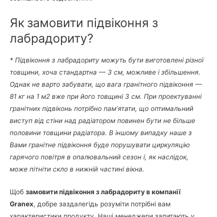
Як
замовити підвіконня з
лабрадориту?
* Підвіконня з лабрадориту можуть бути виготовлені різної
товщини, хоча стандартна — 3 см, можливе і збільшення.
Однак не варто забувати, що вага гранітного підвіконня —
81 кг на 1 м2 вже при його товщині 3 см. При проектуванні
гранітних підвіконь потрібно пам’ятати, що оптимальний
виступ від стіни над радіатором повинен бути не більше
половини товщини радіатора. В іншому випадку наше з
Вами гранітне підвіконня буде порушувати циркуляцію
гарячого повітря в опалювальний сезон і, як наслідок,
може пітніти скло в нижній частині вікна.
Щоб
замовити підвіконня з лабрадориту в компанії
Granex
, добре заздалегідь розуміти потрібні вам
характеристики продукту. Наші менеджери запитають у