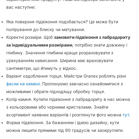
вас наступне:
Яка поверхня підвіконня подобається? Це може бути
полірування до блиску чи матування.
Коректні розміри. Щоб
замовити підвіконня з лабрадориту
за індивідуальними розмірами
, потрібно знати довжину і
глибину. Значення глибини краще розраховувати з
урахуванням нависання. Ширина має враховувати
сантиметри, що йтимуть у відкос.
Варіант оздоблення торця. Майстри Granex роблять різні
фаски на камені
. Пропонуємо завчасно ознайомитися з
можливими і обрати підходящу обробку торця.
Колір камня. Купити підвіконня з лабрадориту в нас можна
з кольоровими або чорними кристалами. Знайти
асортимент наявних варіантів і розглянути фото можна
тут
.
Форма підвіконня. За бажанням і ідеєю дизайну, кути
можна лишити прямими під 90 градусів чи заокруглити.