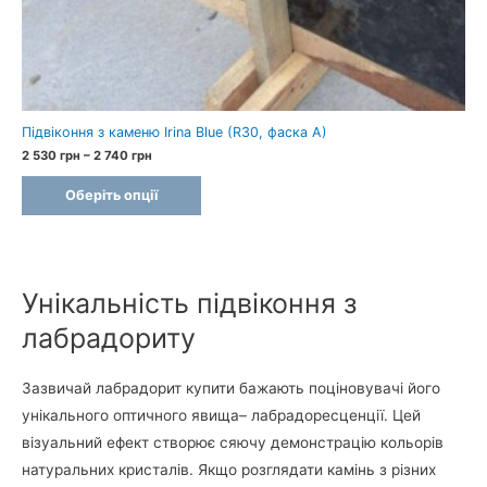
Підвіконня з каменю Irina Blue (R30, фаска A)
Price
2 530
грн
–
2 740
грн
range:
2
Оберіть опції
530 грн
through
2
740 грн
Унікальність підвіконня з
лабрадориту
Зазвичай лабрадорит купити бажають поціновувачі його
унікального оптичного явища– лабрадоресценції. Цей
візуальний ефект створює сяючу демонстрацію кольорів
натуральних кристалів. Якщо розглядати камінь з різних