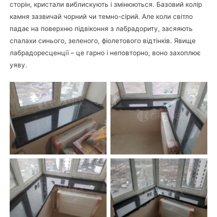
сторін, кристали виблискують і змінюються. Базовий колір
камня зазвичай чорний чи темно-сірий. Але коли світло
падає на поверхню підвіконня з лабрадориту, засяяють
спалахи синього, зеленого, фіолетового відтінків. Явище
лабрадоресценції – це гарно і неповторно, воно захоплює
уяву.
Підвіконня з лабралориту
Підвіконня з чорного
Volga Blue
каменю
Підвіконня з полірованого
Підвіконня з лабрадориту
каменю – лабрадорит