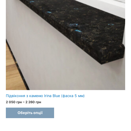
Підвіконня з каменю Irina Blue (фаска 5 мм)
Price
2 050
грн
–
2 260
грн
range:
2
Оберіть опції
050 грн
through
2
260 грн