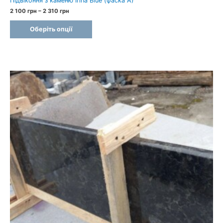
Підвіконня з каменю Irina Blue (фаска A)
Price
2 100
грн
–
2 310
грн
range:
2
Оберіть опції
100 грн
through
2
310 грн