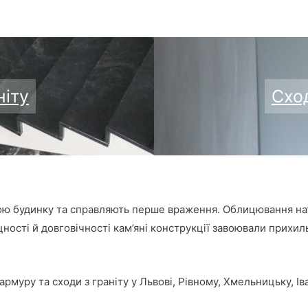
ніту
Схо
ною будинку та справляють перше враження. Облицювання на
ності й довговічності кам’яні конструкції завоювали прихиль
муру та сходи з граніту у Львові, Рівному, Хмельницьку, Ів