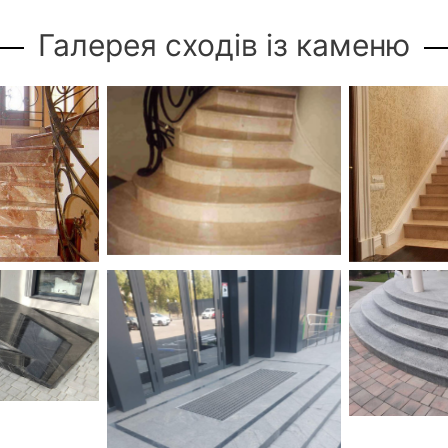
Галерея сходів із каменю
рвоно-
Радіальні сходи з мармуру
Парадні с
муру Burdur
Lotus Beige
Cr
n
ди з темно-
Сход
олівського
Покостівс
ту
терм
Термооброблені сходи з
Рахни-Полівського граніту