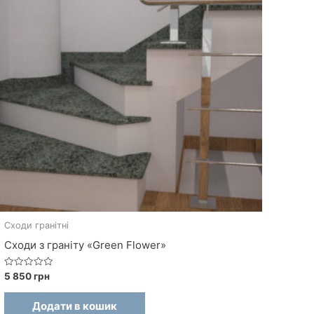
Сходи гранітні
Сходи з граніту «Green Flower»
О
5 850
грн
ц
і
н
Додати в кошик
е