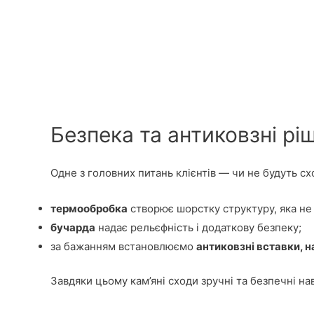
Безпека та антиковзні рі
Одне з головних питань клієнтів — чи не будуть с
термообробка
створює шорстку структуру, яка не 
бучарда
надає рельєфність і додаткову безпеку;
за бажанням встановлюємо
антиковзні вставки, н
Завдяки цьому кам’яні сходи зручні та безпечні нав