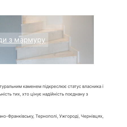
ди з мармуру
туральним каменем підкреслює статус власника і
ність тих, хто цінує надійність поєднану з
ано-Франківську, Тернополі, Ужгороді, Чернівцях,