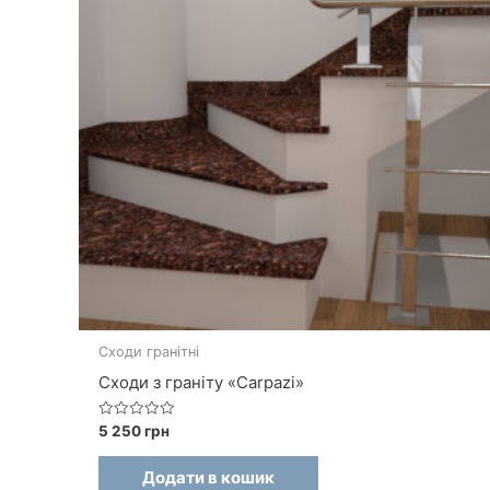
Сходи гранітні
Сходи з граніту «Carpazi»
О
5 250
грн
ц
і
н
Додати в кошик
е