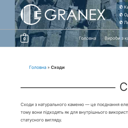
Перейти
✆
Ки
до
✆
О
вмісту
✆
Ль
Головна
Вироби з 
0
Головна
»
Сходи
С
Сходи з натурального каменю — це поєднання елега
тому вони підходять як для внутрішнього використа
статусного вигляду.