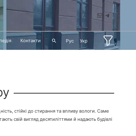
Mail
Telegram
педія
Контакти
Пошук
Рус
Укр
ру
ість, стійкі до стирання та впливу вологи. Саме
гають свій вигляд десятиліттями й надають будівлі