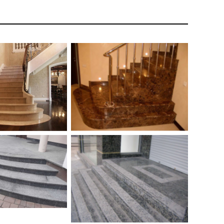
ходи з мармуру
Кутові сходинки з темного
ema Nova
мармуру Emperador Dark
и з сірого
ького граніту –
Сходи в двух типах обробки:
ооброблені
термо та полірування