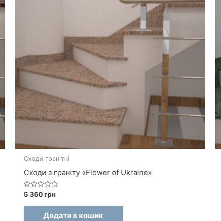
Сходи гранітні
Сходи з граніту «Flower of Ukraine»
О
5 360
грн
ц
і
н
Додати в кошик
е