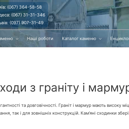
їв:
(067) 364-58-58
деса:
(067) 31-31-346
вів:
(097) 907-31-49
каменю
Наші роботи
Каталог каменю
Енцикло
ходи з граніту і марму
нтності та довговічності. Граніт і мармур мають високу міцн
ння, так і для зовнішніх конструкцій. Кам’яні сходинки збері