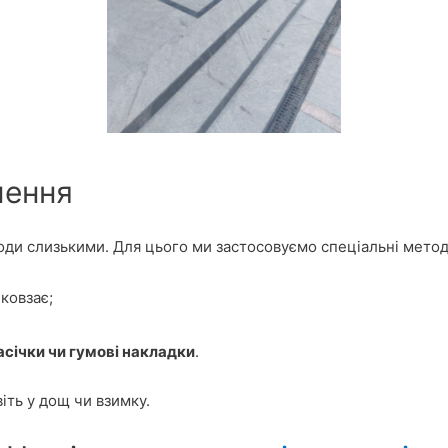
шення
ходи слизькими. Для цього ми застосовуємо спеціальні мето
ковзає;
асічки чи гумові накладки
.
іть у дощ чи взимку.