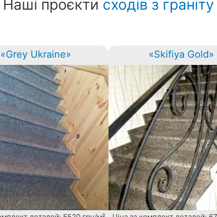
Наші проєкти
сходів з граніту
«Grey Ukraine»
«Skifiya Gold»
комплект деталей: 5520 грн/м²
Ціна за комплект деталей: 67