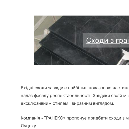
Сходи з гра
Вхідні сходи завжди є найбільш показовою части
надає фасаду респектабельності. Завдяки своїй міц
ексклюзивним стилем і виразним виглядом.
Компанія «ГРАНЕКС» пропонує придбати сходи з мар
Луцьку.