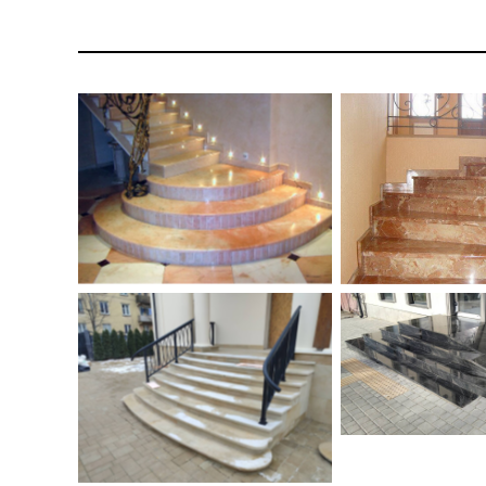
Сходи з че
Сходи з підсвічуванням з
коричневого мар
мармуру Lotus Rosalia
Brow
Поліровані схо
сірого Рахни-П
Сходи з натрульного каменю
грані
– пісковика