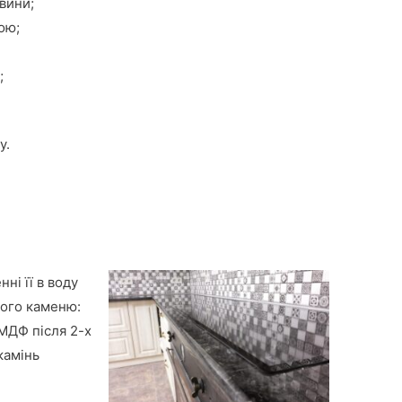
вини;
ою;
;
у.
ні її в воду
ного каменю:
 МДФ після 2-х
камінь