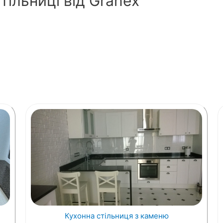
тільниці від Granex
Кухонна стільниця з каменю