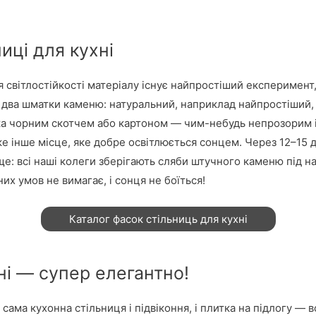
ниці для кухні
 світлостійкості матеріалу існує найпростіший експеримент,
и два шматки каменю: натуральний, наприклад найпростіший
ка чорним скотчем або картоном — чим-небудь непрозорим і
ке інше місце, яке добре освітлюється сонцем. Через 12–15 дн
 ще: всі наші колеги зберігають сляби штучного каменю під на
их умов не вимагає, і сонця не боїться!
Каталог фасок стільниць для кухні
і — супер елегантно!
 сама кухонна стільниця і підвіконня, і плитка на підлогу — в