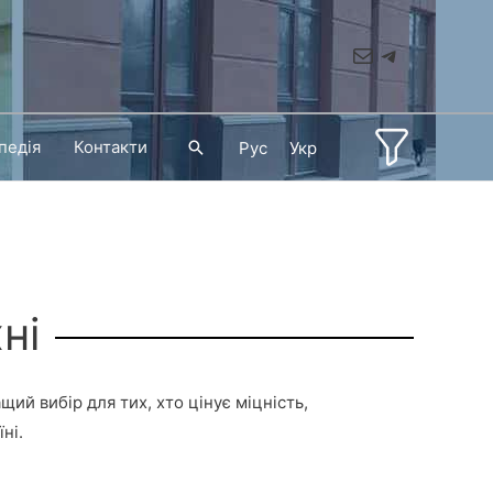
Mail
Telegram
педія
Контакти
Пошук
Рус
Укр
ні
ий вибір для тих, хто цінує міцність,
ні.