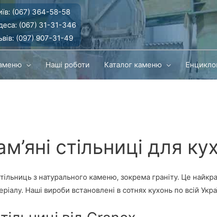
їв:
(067) 364-58-58
деса:
(067) 31-31-346
вів:
(097) 907-31-49
каменю
Наші роботи
Каталог каменю
Енцикло
ам’яні стільниці для кух
тільниць з натурального каменю, зокрема граніту. Це найкращ
ріалу. Наші вироби встановлені в сотнях кухонь по всій Украї