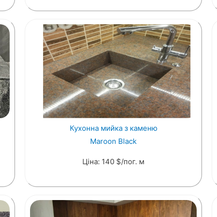
Кухонна мийка з каменю
Maroon Black
Ціна: 140 $/пог. м