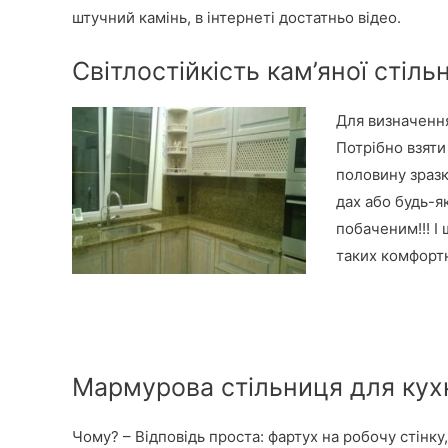
штучний камінь, в інтернеті достатньо відео.
Світлостійкість кам’яної стіль
Для визначення
Потрібно взят
половину зраз
дах або будь-я
побаченим!!! І
таких комфортн
Мармурова стільниця для кухн
Чому? – Відповідь проста: фартух на робочу стінку,