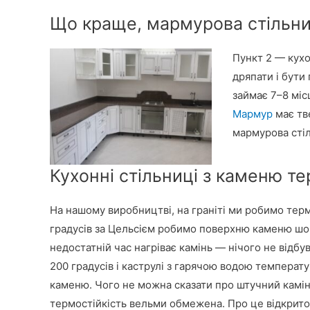
Що краще, мармурова стільниц
Пункт 2 — кухо
дряпати і бути
займає 7–8 міс
Мармур
має тв
мармурова стіл
Кухонні стільниці з каменю те
На нашому виробництві, на граніті ми робимо те
градусів за Цельсієм робимо поверхню каменю шор
недостатній час нагріває камінь — нічого не відбу
200 градусів і каструлі з гарячою водою температ
каменю. Чого не можна сказати про штучний камін
термостійкість вельми обмежена. Про це відкрито