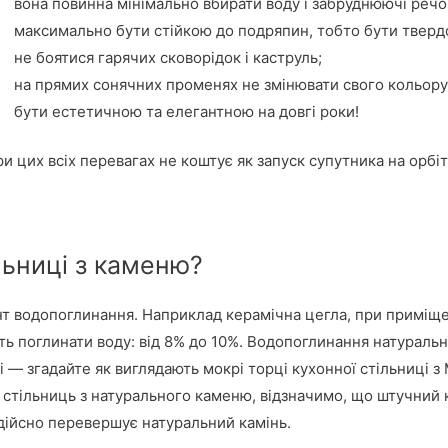
вона повинна мінімально вбирати воду і забруднюючі речо
максимально бути стійкою до подряпин, тобто бути тверд
не боятися гарячих сковорідок і каструль;
на прямих сонячних променях не змінювати свого кольору
бути естетичною та елегантною на довгі роки!
ри цих всіх перевагах не коштує як запуск супутника на орбіт
льниці з каменю?
т водопоглинання. Наприклад керамічна цегла, при приміщен
ість поглинати воду: від 8% до 10%. Водопоглинання натураль
ті — згадайте як виглядають мокрі торці кухонної стільниці з
х стільниць з натурального каменю, відзначимо, що штучний 
 дійсно перевершує натуральний камінь.