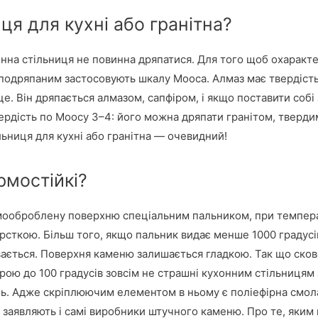
я для кухні або гранітна?
нна стільниця не повинна дряпатися. Для того щоб охарактер
 подряпаним застосовують шкалу Мооса. Алмаз має твердіст
це. Він дряпається алмазом, сапфіром, і якщо поставити соб
ердість по Моосу 3–4: його можна дряпати гранітом, тверди
ьниця для кухні або гранітна — очевидний!
рмостійкі?
рмооброблену поверхню спеціальним пальником, при темпера
сткою. Більш того, якщо пальник видає менше 1000 градусів
вається. Поверхня каменю залишається гладкою. Так що сково
урою до 100 градусів зовсім не страшні кухонним стільницям
ь. Адже скріплюючим елементом в ньому є поліефірна смола
 заявляють і самі виробники штучного каменю. Про те, яким