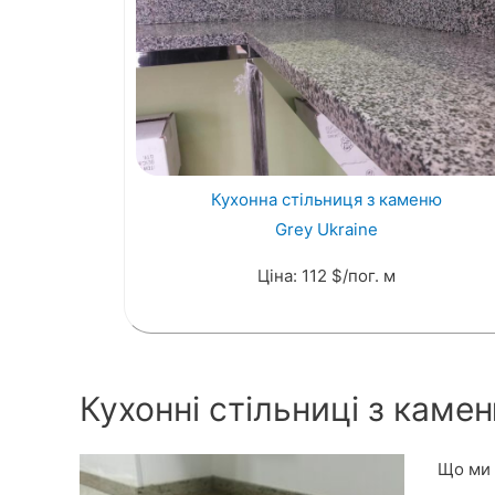
Кухонна стільниця з каменю
Grey Ukraine
Ціна: 112 $/пог. м
Кухонні стільниці з каме
Що ми 