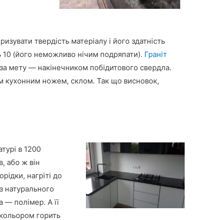
изувати твердість матеріалу і його здатність
ь 10 (його неможливо нічим подряпати).
Граніт
і за мету — накінечником побідитового свердла.
м кухонним ножем, склом. Так що висновок,
турі в 1200
, або ж він
рідки, нагріті до
 з натурального
 — полімер. А її
 кольором горить