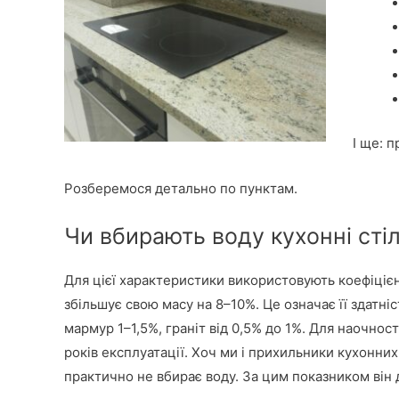
І ще: п
Розберемося детально по пунктам.
Чи вбирають воду кухонні сті
Для цієї характеристики використовують коефіцієн
збільшує свою масу на 8–10%. Це означає її здатн
мармур 1–1,5%, граніт від 0,5% до 1%. Для наочнос
років експлуатації. Хоч ми і прихильники кухонни
практично не вбирає воду. За цим показником він