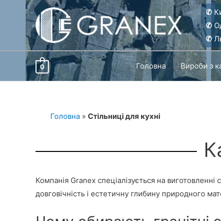
Перейти
✆
Ки
до
✆
О
вмісту
✆
Ль
Головна
Вироби з 
0
Головна
»
Стільниці для кухні
К
Компанія Granex спеціалізується на виготовленні с
довговічність і естетичну глибину природного мате