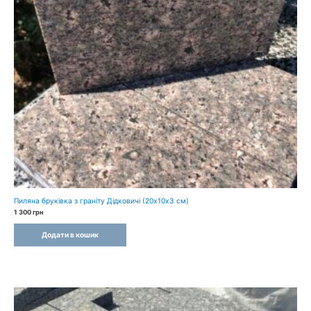
Пиляна бруківка з граніту Дідковичі (20х10х3 см)
1 300
грн
Додати в кошик