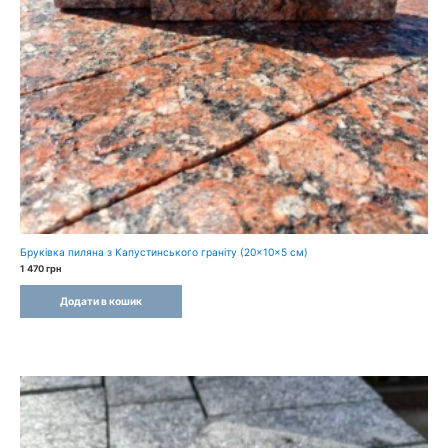
Бруківка пиляна з Капустинського граніту (20×10×5 см)
1 470
грн
Додати в кошик