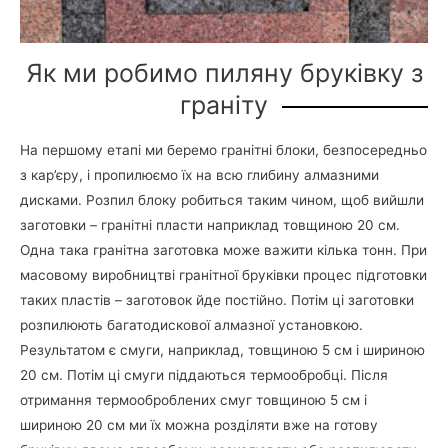
Як ми робимо пиляну бруківку з
граніту
На першому етапі ми беремо гранітні блоки, безпосередньо
з кар’єру, і пропилюємо їх на всю глибину алмазними
дисками. Розпил блоку робиться таким чином, щоб вийшли
заготовки – гранітні пласти наприклад товщиною 20 см.
Одна така гранітна заготовка може важити кілька тонн. При
масовому виробництві гранітної бруківки процес підготовки
таких пластів – заготовок йде постійно. Потім ці заготовки
розпилюють багатодискової алмазної установкою.
Результатом є смуги, наприклад, товщиною 5 см і шириною
20 см. Потім ці смуги піддаються термообробці. Після
отримання термооброблених смуг товщиною 5 см і
шириною 20 см ми їх можна розділяти вже на готову