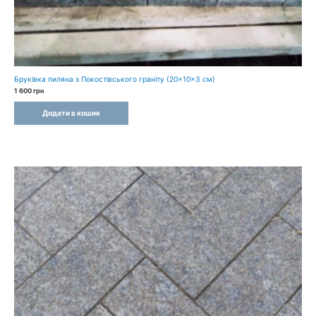
Бруківка пиляна з Покостівського граніту (20×10×3 см)
1 600
грн
Додати в кошик