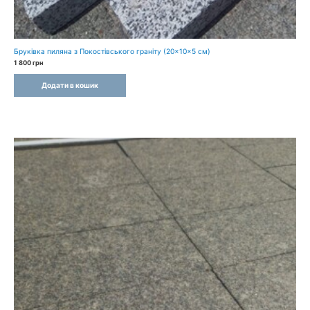
Бруківка пиляна з Покостівського граніту (20×10×5 см)
1 800
грн
Додати в кошик