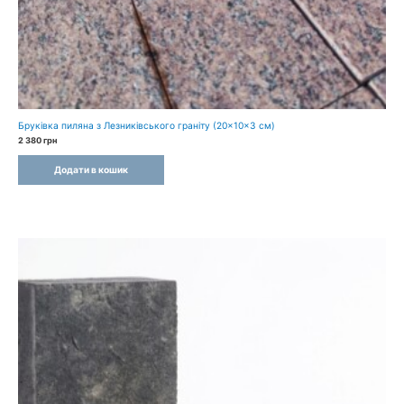
Бруківка пиляна з Лезниківського граніту (20×10×3 см)
2 380
грн
Додати в кошик