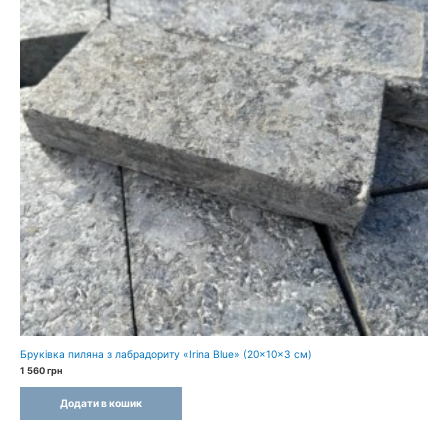
Бруківка пиляна з лабрадориту «Irina Blue» (20×10×3 см)
1 560
грн
Додати в кошик