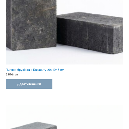
Пиляна бруківка з Базальту 20x10x5 см
2 570
грн
Додати в кошик