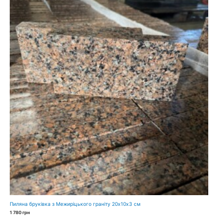
Пиляна бруківка з Межиріцького граніту 20х10х3 см
1 780
грн