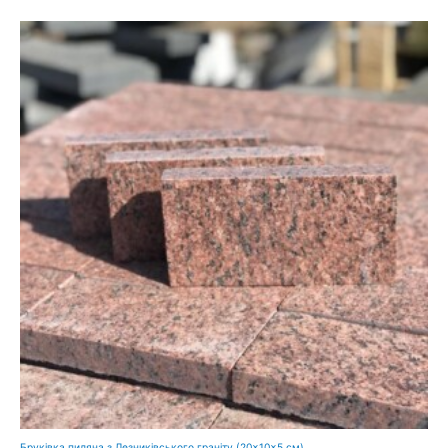
Бруківка пиляна з Лезниківського граніту (20×10×5 см)