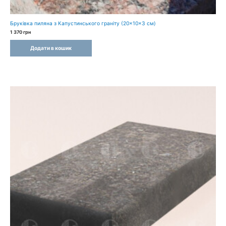
Бруківка пиляна з Капустинського граніту (20×10×3 см)
1 370
грн
Додати в кошик