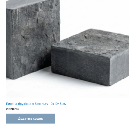
Пиляна бруківка з базальту 10x10x5 см
2 620
грн
Додати в кошик