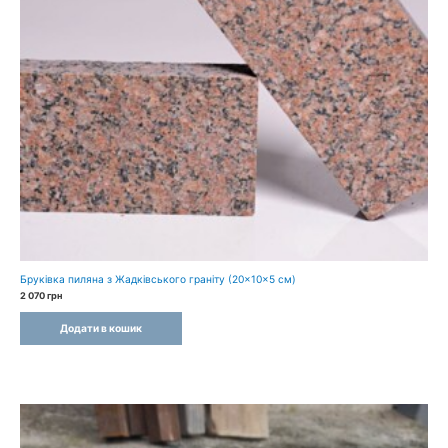
Бруківка пиляна з Жадківського граніту (20×10×5 см)
2 070
грн
Додати в кошик