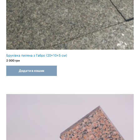
Бруківка пиляна з Габро (20×10×5 см)
2 000
грн
Додати в кошик