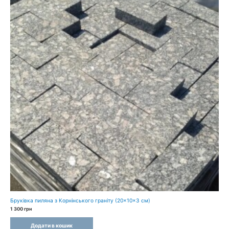
Бруківка пиляна з Корнінського граніту (20×10×3 см)
1 300
грн
Додати в кошик