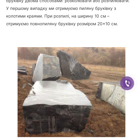
бруківку двома способами: розколювати або розпилювати.
У першому випадку ми отримуємо пиляну бруківку з
колотими краями. При розпилі, на ширину 10 см –
отримуємо повнопиляну бруківку розміром 20×10 см.