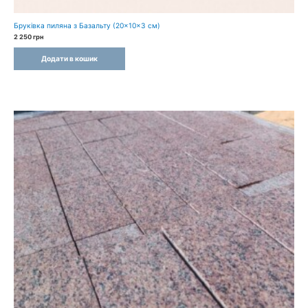
Бруківка пиляна з Базальту (20×10×3 см)
2 250
грн
Додати в кошик