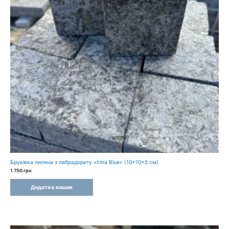
Бруківка пиляна з лабрадориту «Irina Blue» (10×10×5 см)
1 750
грн
Додати в кошик