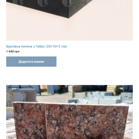
Бруківка пиляна з Габро (20×10×3 см)
1 440
грн
Додати в кошик