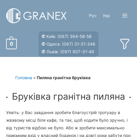
Перейти
до
Рус
Укр
вмісту
Main
Menu
✆
Київ:
(067) 364-58-58
0
✆
Одеса:
(067) 31-31-346
✆
Львів:
(097) 907-31-49
Головна
»
Пиляна гранітна бруківка
Бруківка гранітна пиляна
Уявіть: у Вас завдання зробити благоустрій тротуару в
жвавому місці біля кафе, та так, щоб ходити було зручно, і
від туристів відбою не було. Або ж зробити максимально
приємним вхід у власний будинок і на довгі роки забути про