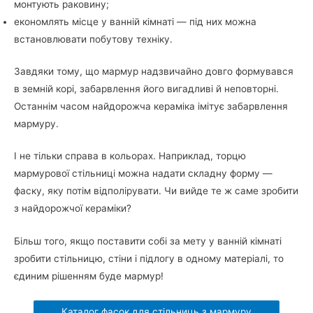
монтують раковину;
економлять місце у ванній кімнаті — під них можна
встановлювати побутову техніку.
Завдяки тому, що мармур надзвичайно довго формувався
в земній корі, забарвлення його вигадливі й неповторні.
Останнім часом найдорожча кераміка імітує забарвлення
мармуру.
І не тільки справа в кольорах. Наприклад, торцю
мармурової стільниці можна надати складну форму —
фаску, яку потім відполірувати. Чи вийде те ж саме зробити
з найдорожчої кераміки?
Більш того, якщо поставити собі за мету у ванній кімнаті
зробити стільницю, стіни і підлогу в одному матеріалі, то
єдиним рішенням буде мармур!
Каталог фасок для стільниць з мармуру