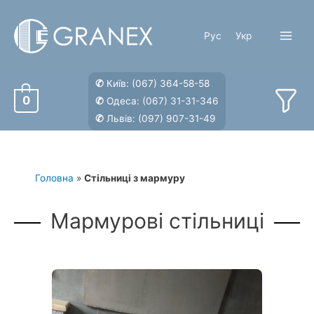
Перейти
до
Рус
Укр
вмісту
Main
Menu
✆
Київ:
(067) 364-58-58
0
✆
Одеса:
(067) 31-31-346
✆
Львів:
(097) 907-31-49
Головна
»
Стільниці з мармуру
Мармурові стільниці