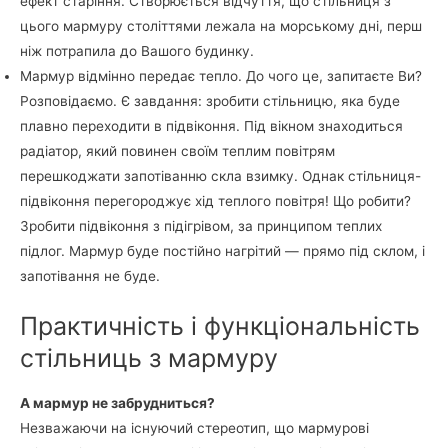
ефект старіння. Створюється відчуття, що стільниця з
цього мармуру століттями лежала на морському дні, перш
ніж потрапила до Вашого будинку.
Мармур відмінно передає тепло. До чого це, запитаєте Ви?
Розповідаємо. Є завдання: зробити стільницю, яка буде
плавно переходити в підвіконня. Під вікном знаходиться
радіатор, який повинен своїм теплим повітрям
перешкоджати запотіванню скла взимку. Однак стільниця-
підвіконня перегороджує хід теплого повітря! Що робити?
Зробити підвіконня з підігрівом, за принципом теплих
підлог. Мармур буде постійно нагрітий — прямо під склом, і
запотівання не буде.
Практичність і функціональність
стільниць з мармуру
А мармур не забрудниться?
Незважаючи на існуючий стереотип, що мармурові