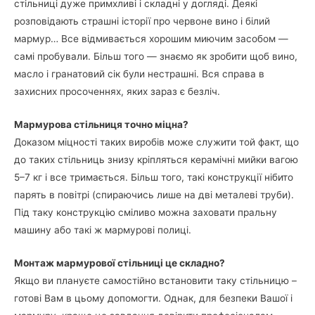
стільниці дуже примхливі і складні у догляді. Деякі
розповідають страшні історії про червоне вино і білий
мармур… Все відмивається хорошим миючим засобом —
самі пробували. Більш того — знаємо як зробити щоб вино,
масло і гранатовий сік були нестрашні. Вся справа в
захисних просоченнях, яких зараз є безліч.
Мармурова стільниця точно міцна?
Доказом міцності таких виробів може служити той факт, що
до таких стільниць знизу кріпляться керамічні мийки вагою
5–7 кг і все тримається. Більш того, такі конструкції нібито
парять в повітрі (спираючись лише на дві металеві труби).
Під таку конструкцію сміливо можна заховати пральну
машину або такі ж мармурові полиці.
Монтаж мармурової стільниці це складно?
Якщо ви плануєте самостійно встановити таку стільницю –
готові Вам в цьому допомогти. Однак, для безпеки Вашої і