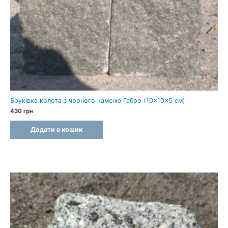
Бруківка колота з чорного каменю Габро (10×10×5 см)
430
грн
Додати в кошик