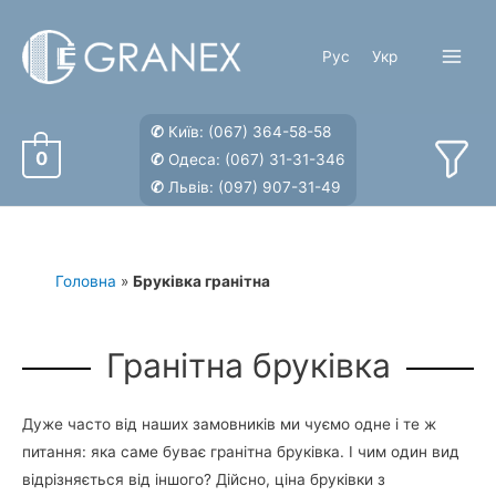
Перейти
до
Рус
Укр
вмісту
Main
Menu
✆
Київ:
(067) 364-58-58
0
✆
Одеса:
(067) 31-31-346
✆
Львів:
(097) 907-31-49
Головна
»
Бруківка гранітна
Гранітна бруківка
Дуже часто від наших замовників ми чуємо одне і те ж
питання: яка саме буває гранітна бруківка. І чим один вид
відрізняється від іншого? Дійсно, ціна бруківки з