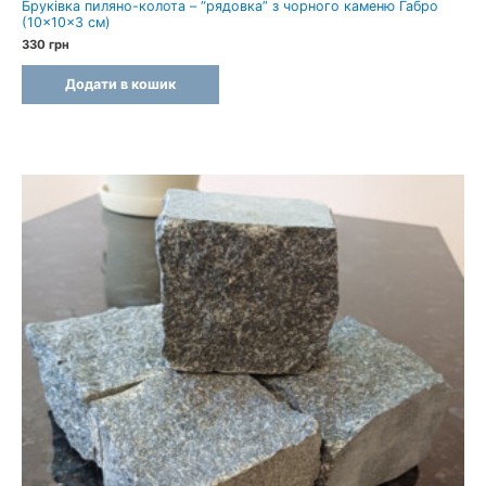
Бруківка пиляно-колота – “рядовка” з чорного каменю Габро
(10×10×3 см)
330
грн
Додати в кошик