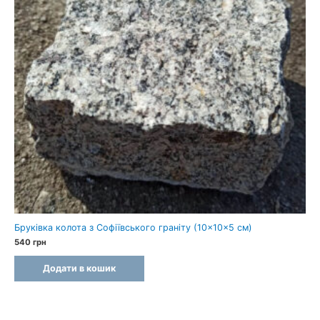
Бруківка колота з Софіївського граніту (10×10×5 см)
540
грн
Додати в кошик