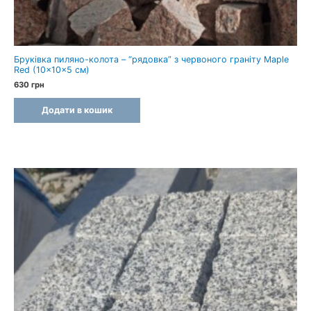
Бруківка пиляно-колота – “рядовка” з червоного граніту Maple
Red (10×10×5 см)
630
грн
Додати в кошик