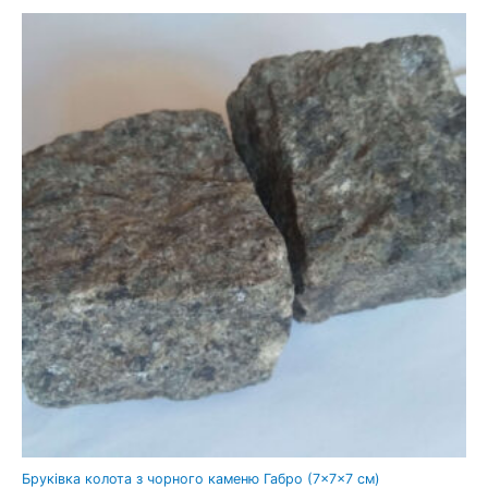
Бруківка колота з чорного каменю Габро (7×7×7 см)