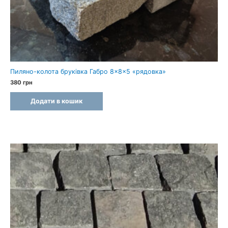
Пиляно-колота бруківка Габро 8×8×5 «рядовка»
380
грн
Додати в кошик