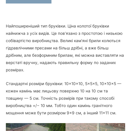
Найпоширеніший тип бруківки. Ціна колотої бруківки
найнижча з усіх видів. Це пов’язано з простотою і низькою
собівартістю виробництва. Великі кам’яні брили колються
гідравлічними пресами на більш дрібні, а вже більш
дрібним, але безформним брилам, які можна виставляти на
верстаті вручну, надають правильну форму по заданих
розмірах.
Стандартні розміри бруківки: 10×10×10, 5×5×5, 10×10×5 —
кожен камінь має лицьову поверхню 10 на 10 см та
товщину — 5 см. Точність розмірів при такому способі
виробництва +/− 10 мм. Тобто один камінь гранітного
мощення може бути розміром 9×9 см, а інший 11×11 см.