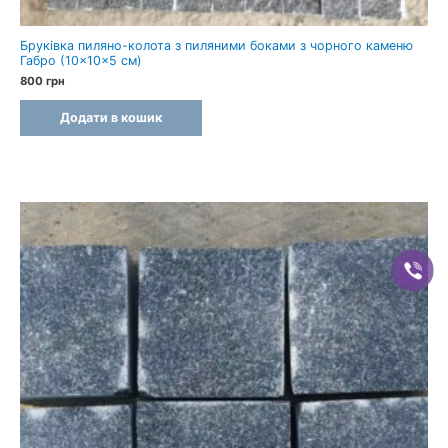
Бруківка пиляно-колота з пиляними боками з чорного каменю
Габро (10×10×5 см)
800
грн
Додати в кошик