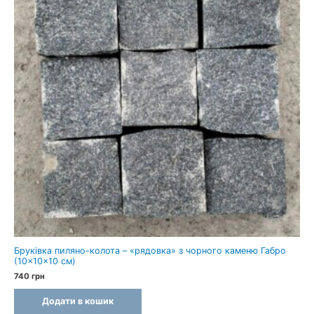
Бруківка пиляно-колота – «рядовка» з чорного каменю Габро
(10×10×10 см)
740
грн
Додати в кошик