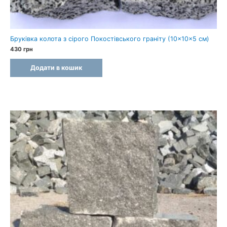
Бруківка колота з сірого Покостівського граніту (10×10×5 см)
430
грн
Додати в кошик