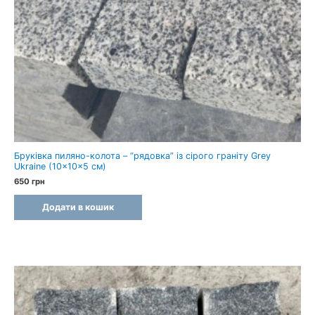
Бруківка пиляно-колота – “рядовка” із сірого граніту Grey
Ukraine (10×10×5 см)
650
грн
Додати в кошик