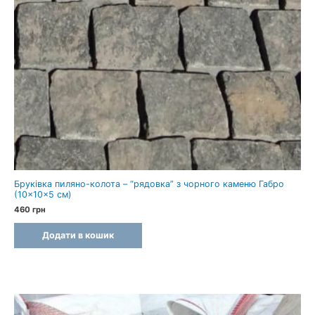
Бруківка пиляно-колота – “рядовка” з чорного каменю Габро
(10×10×5 см)
460
грн
Додати в кошик