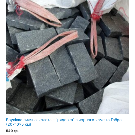
Бруківка пиляно-колота – “рядовка” з чорного каменю Габро
(20×10×5 см)
540
грн