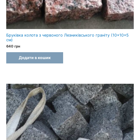
Бруківка колота з червоного Лезниківського граніту (10×10×5
см)
640
грн
Додати в кошик