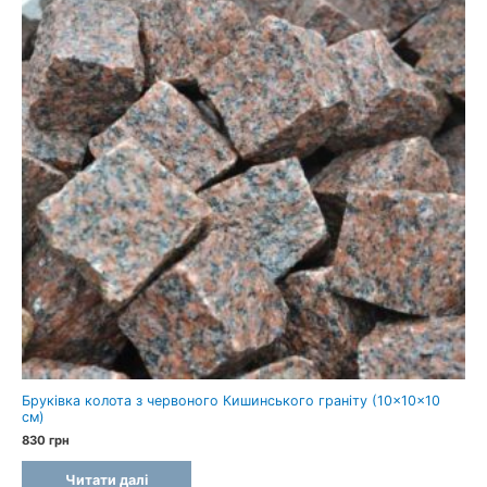
Бруківка колота з червоного Кишинського граніту (10×10×10
см)
830
грн
Читати далі