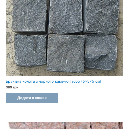
Бруківка колота з чорного каменю Габро (5×5×5 см)
380
грн
Додати в кошик