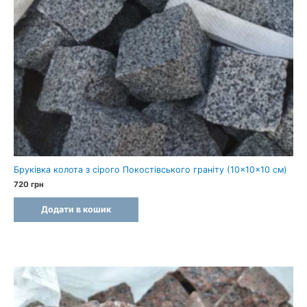
Бруківка колота з сірого Покостівського граніту (10×10×10 см)
720
грн
Додати в кошик