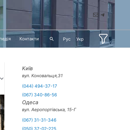
Mail
Telegram
педія
Контакти
Пошук
Рус
Укр
Київ
вул. Коновальця,31
(044) 494-37-17
(067) 340-86-56
Одеса
вул. Аеропортівська, 15-Г
(067) 31-31-346
(050) 37-02-225