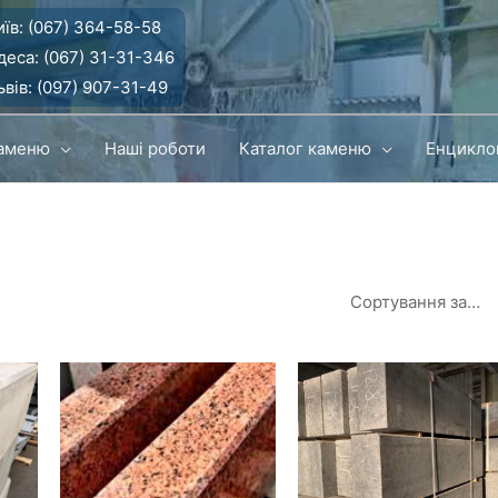
їв:
(067) 364-58-58
деса:
(067) 31-31-346
вів:
(097) 907-31-49
каменю
Наші роботи
Каталог каменю
Енцикло