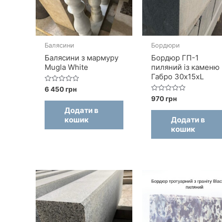
Балясини
Бордюри
Балясини з мармуру
Бордюр ГП-1
Mugla White
пиляний із каменю
Габро 30x15xL
Оцінено
6 450
грн
в
Оцінено
970
грн
0
в
з
Додати в
0
5
з
кошик
Додати в
5
кошик