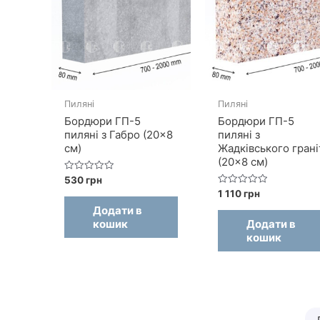
Пиляні
Пиляні
Бордюри ГП-5
Бордюри ГП-5
пиляні з Габро (20×8
пиляні з
см)
Жадківського грані
(20×8 см)
Оцінено
530
грн
в
Оцінено
1 110
грн
0
в
з
Додати в
0
5
з
кошик
Додати в
5
кошик