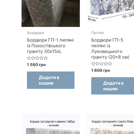
Бордюри
Пиляні
Бордюри ГП-1 пиляні
Бордюри ГП-5
із Покостівського
пиляні із
граніту 30x15xL
Луковецького
граніту (20×8 см)
Оцінено
1 560
грн
в
Оцінено
1 600
грн
0
в
з
Додати в
0
5
з
кошик
Додати в
5
кошик