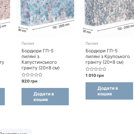
Пиляні
Пиляні
Бордюри ГП-5
Бордюри ГП-5
пиляні з
пиляні з Крупського
ту
Капустинського
граніту (20×8 см)
граніту (20×8 см)
Оцінено
1 010
грн
в
Оцінено
920
грн
0
в
з
Додати в
0
5
з
Додати в
кошик
5
кошик