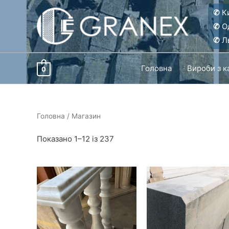
Перейти
✆
Ки
до
✆
О
вмісту
✆
Ль
Головна
Вироби з 
0
Головна
/ Магазин
Показано 1–12 із 237