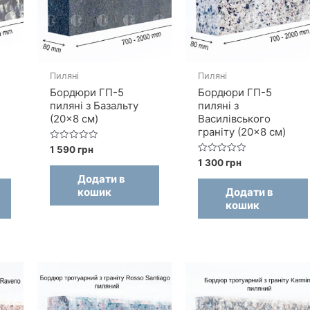
Пиляні
Пиляні
Бордюри ГП-5
Бордюри ГП-5
пиляні з Базальту
пиляні з
(20×8 см)
Василівського
граніту (20×8 см)
Оцінено
1 590
грн
в
Оцінено
1 300
грн
0
в
з
Додати в
0
5
з
кошик
Додати в
5
кошик