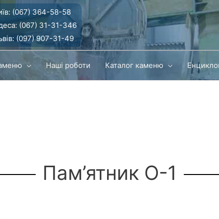
їв:
(067) 364-58-58
деса:
(067) 31-31-346
вів:
(097) 907-31-49
каменю
Наші роботи
Каталог каменю
Енцикло
Пам’ятник О-1