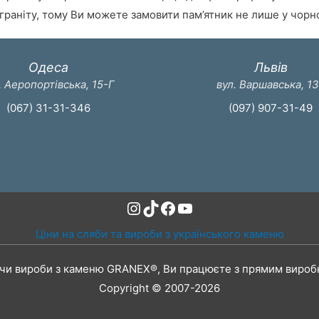
раніту, тому Ви можете замовити пам’ятник не лише у чорном
Одеса
Львів
. Аеропортівська, 15-Г
вул. Варшавська, 1
(067) 31-31-346
(097) 907-31-49
Instagram
TikTok
Facebook
YouTube
Ціни на сляби та вироби з українського каменю
чи вироби з каменю GRANEX®, Ви працюєте з прямим вироб
Copyright © 2007-2026