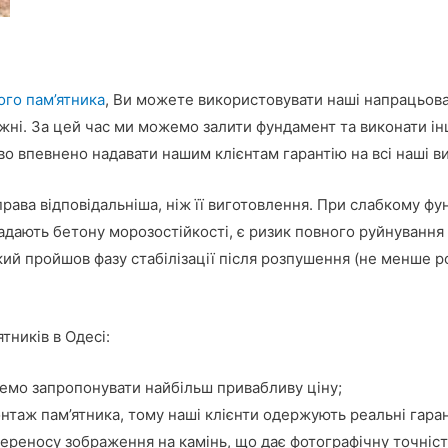
ого пам’ятника
, Ви можете використовувати наші напрацьован
ні. За цей час ми можемо залити фундамент та виконати інш
о впевнено надавати нашим клієнтам гарантію на всі наші в
ава відповідальніша, ніж її виготовлення. При слабкому фун
адають бетону морозостійкості, є ризик повного руйнування 
який пройшов фазу стабілізації після розпушення (не менше ро
тників в Одесі:
мо запропонувати найбільш привабливу ціну;
нтаж пам’ятника, тому наші клієнти одержують реальні гарант
реносу зображення на камінь, що дає фотографічну точніст