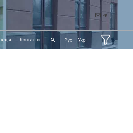
Mail
Telegram
педія
Контакти
Пошук
Рус
Укр