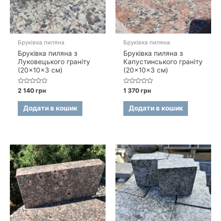
Бруківка пиляна
Бруківка пиляна
Бруківка пиляна з
Бруківка пиляна з
Луковецького граніту
Капустинського граніту
(20×10×3 см)
(20×10×3 см)
Оцінено
Оцінено
2 140
грн
1 370
грн
в
в
0
0
з
з
Додати в кошик
Додати в кошик
5
5