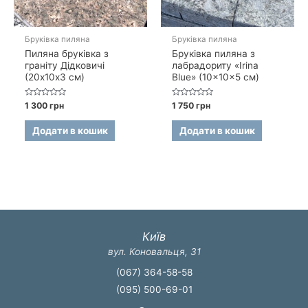
Бруківка пиляна
Бруківка пиляна
Пиляна бруківка з
Бруківка пиляна з
граніту Дідковичі
лабрадориту «Irina
(20х10х3 см)
Blue» (10×10×5 см)
Оцінено
Оцінено
1 300
грн
1 750
грн
в
в
0
0
з
з
Додати в кошик
Додати в кошик
5
5
Київ
вул. Коновальця, 31
(067) 364-58-58
(095) 500-69-01