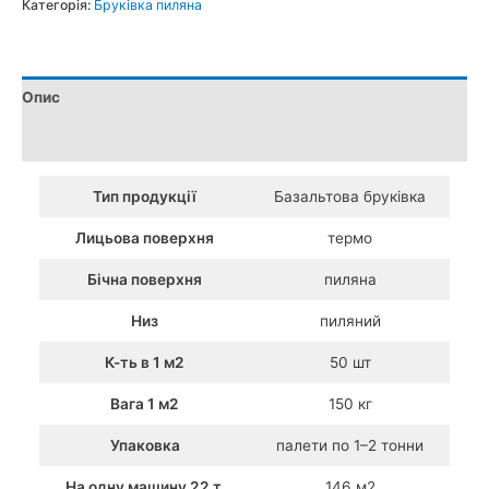
Категорія:
Бруківка пиляна
Базальту
(20×10×3
см)
Опис
кількість
Додаткова інформація
Тип продукції
Базальтова бруківка
Лицьова поверхня
термо
Бічна поверхня
пиляна
Низ
пиляний
К-ть в 1 м2
50 шт
Вага 1 м2
150 кг
Упаковка
палети по 1–2 тонни
На одну машину 22 т.
146 м2