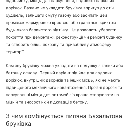
відпочинку, місць для паркування, садових і паркових
доріжок. Бажано не укладати бруківку впритул до стін
будівель, залишати смугу газону або засипати цей
проміжок мармуровою крихтою, або гранітною крихтою
будь-якого барвистого відтінку. Це дозволить уберегти
покриття при демонтажі, реконструкції чи ремонті будинку
та створить більш яскраву та привабливу атмосферу
території.
Кам’яну бруківку можна укладати на подушку з гальки або
бетонну основу. Перший варіант підійде для садових
доріжок, внутрішніх двориків та інших місць, які не мають
підвищеного механічного навантаження. Проїзні дороги та
паркувальні місця для автомобілів краще створювати на
міцній та зносостійкій підкладці з бетону.
З чим комбінується пиляна Базальтова
бруківка