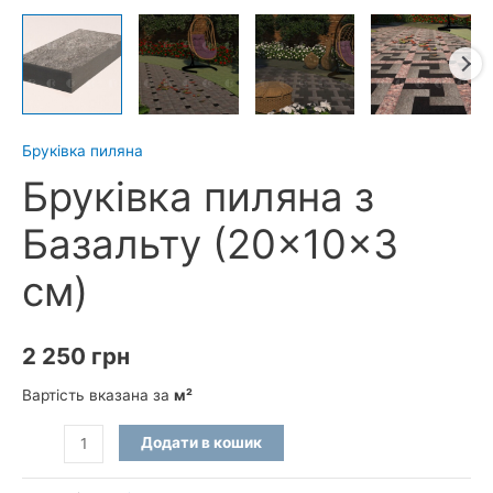
Бруківка пиляна
Бруківка пиляна з
Базальту (20×10×3
см)
2 250
грн
Вартість вказана за
м²
Бруківка
Додати в кошик
пиляна
з