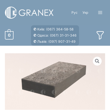
Перейти
до
Рус
Укр
вмісту
Main
Menu
✆
Київ:
(067) 364-58-58
0
✆
Одеса:
(067) 31-31-346
✆
Львів:
(097) 907-31-49