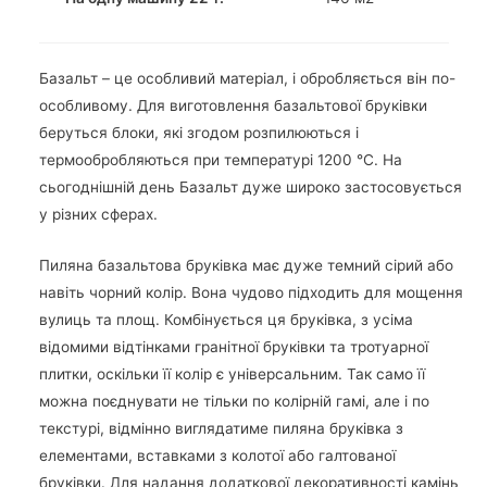
Базальт – це особливий матеріал, і обробляється він по-
особливому. Для виготовлення базальтової бруківки
беруться блоки, які згодом розпилюються і
термообробляються при температурі 1200 °С. На
сьогоднішній день Базальт дуже широко застосовується
у різних сферах.
Пиляна базальтова бруківка має дуже темний сірий або
навіть чорний колір. Вона чудово підходить для мощення
вулиць та площ. Комбінується ця бруківка, з усіма
відомими відтінками гранітної бруківки та тротуарної
плитки, оскільки її колір є універсальним. Так само її
можна поєднувати не тільки по колірній гамі, але і по
текстурі, відмінно виглядатиме пиляна бруківка з
елементами, вставками з колотої або галтованої
бруківки. Для надання додаткової декоративності камінь