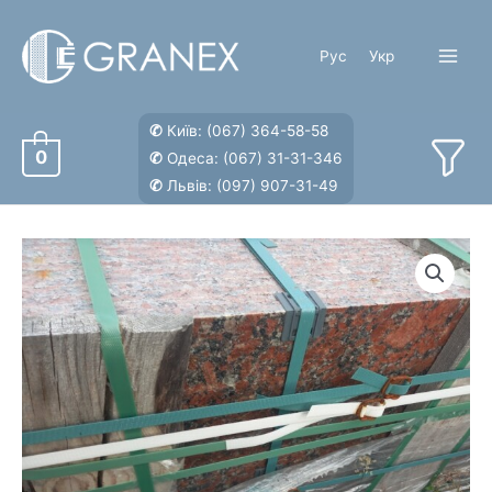
Перейти
до
Рус
Укр
вмісту
Main
Menu
✆
Київ:
(067) 364-58-58
0
✆
Одеса:
(067) 31-31-346
✆
Львів:
(097) 907-31-49