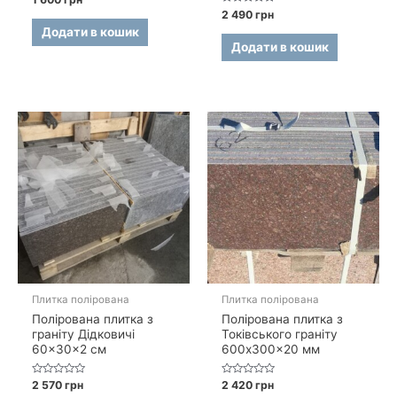
в
Оцінено
2 490
грн
0
в
з
Додати в кошик
0
5
з
Додати в кошик
5
Плитка полірована
Плитка полірована
Полірована плитка з
Полірована плитка з
граніту Дідковичі
Токівського граніту
60×30×2 см
600x300x20 мм
Оцінено
Оцінено
2 570
грн
2 420
грн
в
в