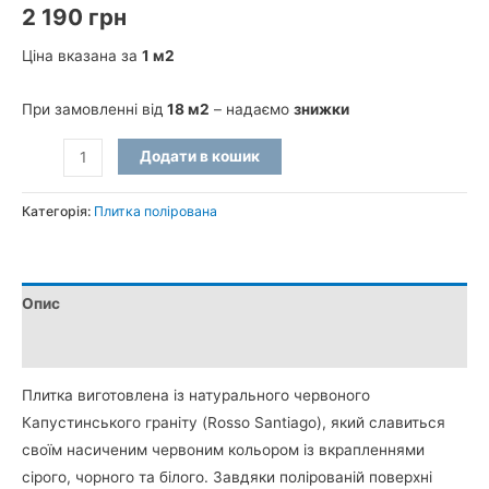
2 190
грн
Ціна вказана за
1 м2
При замовленні від
18 м2
– надаємо
знижки
Плитка
Додати в кошик
полірована
з
Категорія:
Плитка полірована
Капустинського
граніту
600x300x30
Опис
мм
кількість
Додаткова інформація
Плитка виготовлена ​​із натурального червоного
Капустинського граніту (Rosso Santiago), який славиться
своїм насиченим червоним кольором із вкрапленнями
сірого, чорного та білого. Завдяки полірованій поверхні