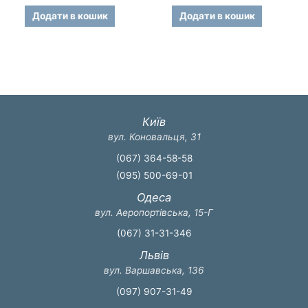
0
0
з
з
Додати в кошик
Додати в кошик
5
5
Київ
вул. Коновальця, 31
(067) 364-58-58
(095) 500-69-01
Одеса
вул. Аеропортівська, 15-Г
(067) 31-31-346
Львів
вул. Варшавська, 136
(097) 907-31-49