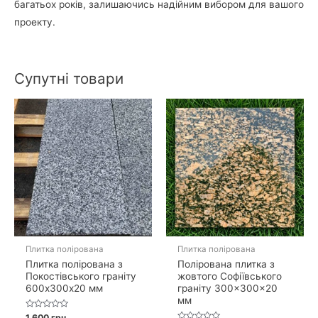
багатьох років, залишаючись надійним вибором для вашого
проекту.
Супутні товари
Плитка полірована
Плитка полірована
Плитка полірована з
Полірована плитка з
Покостівського граніту
жовтого Софіївського
600х300х20 мм
граніту 300×300×20
мм
Оцінено
1 600
грн