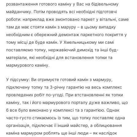
розвантаження готового каміну у Вас на бідівельному
майданчику. Потім проводять всі необхідні підготовчі
роботи: наприклад вже змонтовано паркет у вітальні, саме
там де має стояти камін з маруру – в цьому випадку
необхідним є обережний демонтаж паркетного покриття у
тому місці де буде камін. У Хмельницькому ми самі
поставляємо топку, нержавіючий димохід та інші буд-
матеріали, які необхідні для встановлення топки та
мармурового каміну.
У підсумку: Ви отримуєте готовий камін з мармуру,
підключену топку та 3-річну гарантію на весь комплекс
провледених робіт по-угоді. При втстановленні як топки
каміну, так і його мармурового порталу дуже важливо, що
б все було виконано у комплексі та з гарантією. Однак
часто-густо стикаємось із тим, що топку поставляє одна
організація, підключає її інший майстер, а облицювання
каміна мармуром роблять ще інші люди – як наслідок