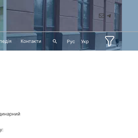
Mail
Telegram
педія
Контакти
Пошук
Рус
Укр
одинарний
у: