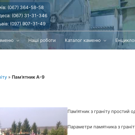
їв:
(067) 364-58-58
деса:
(067) 31-31-346
вів:
(097) 907-31-49
каменю
Наші роботи
Каталог каменю
Енцикло
ніту
»
Пам’ятник А-9
Пам’ятник з граніту простий 
Параметри памятника з граніт