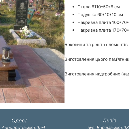
Стела 6110*50*6 см
Подушка 60*10*10 см
Накривна плита 100*70*
Накривна плита 170*70*
Боковини та решта елементів щ
Виготовлення цього пам’ятник
Виготовлення надгробних (надм
Одеса
Львів
. Аеропортівська, 15-Г
вул. Варшавська, 1