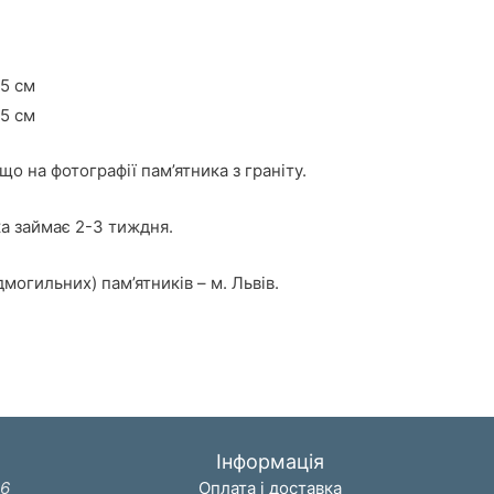
5 см
5 см
о на фотографії пам’ятника з граніту.
а займає 2-3 тиждня.
огильних) пам’ятників – м. Львів.
Інформація
36
Оплата і доставка