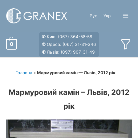
Перейти
до
Рус
Укр
вмісту
Main
Menu
✆
Київ:
(067) 364-58-58
0
✆
Одеса:
(067) 31-31-346
✆
Львів:
(097) 907-31-49
Головна
»
Мармуровий камін — Львів, 2012 рік
Мармуровий камін – Львів, 2012
рік