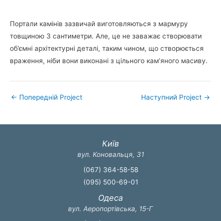
Портали камінів зазвичай виготовляються з мармуру
товщиною 3 сантиметри. Але, це не заважає створювати
об’ємні архітектурні деталі, таким чином, що створюється
враження, ніби вони виконані з цільного кам’яного масиву.
←
Попередній Project
Наступний Project
→
Київ
вул. Коновальця, 31
(067) 364-58-58
(095) 500-69-01
Одеса
вул. Аеропортівська, 15-Г