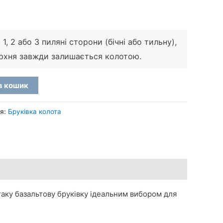
, 2 або 3 пиляні сторони (бічні або тильну),
рхня завжди залишається колотою.
в кошик
ія:
Бруківка колота
 таку базальтову бруківку ідеальним вибором для