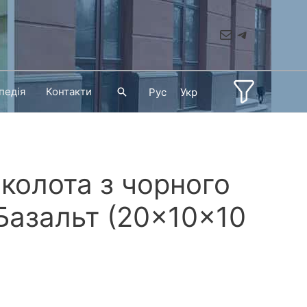
Mail
Telegram
педія
Контакти
Пошук
Рус
Укр
 колота з чорного
Базальт (20×10×10