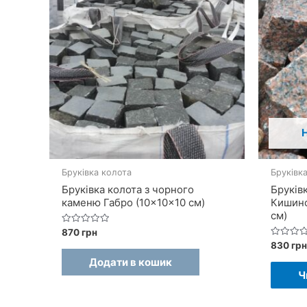
Бруківка колота
Бруківк
Бруківка колота з чорного
Бруків
каменю Габро (10×10×10 см)
Кишинс
см)
Оцінено
870
грн
в
Оцінено
830
грн
0
в
з
Додати в кошик
0
5
з
Ч
5