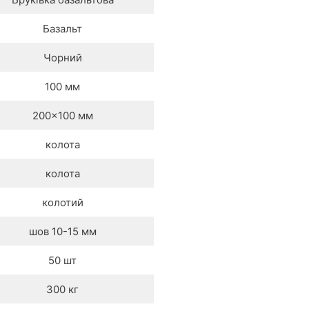
Базальт
Чорний
100 мм
200×100 мм
колота
колота
колотий
шов 10-15 мм
50 шт
300 кг