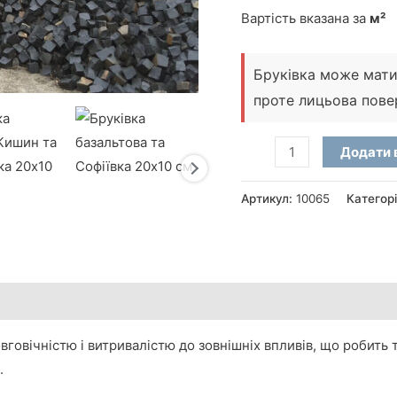
Вартість вказана за
м²
Бруківка може мати 1
проте лицьова пове
Бруківка
Додати 
колота
з
Артикул:
10065
Категор
чорного
каменю
Базальт
(20×10×10
см)
кількість
вговічністю і витривалістю до зовнішніх впливів, що робить
.