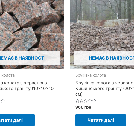
НЕМАЄ В НАЯВНОСТІ
НЕМАЄ В НАЯВНОСТ
а колота
Бруківка колота
ка колота з червоного
Бруківка колота з червоно
ького граніту (10×10×10
Кишинського граніту (20×
см)
Оцінено
960
грн
в
0
з
итати далі
Читати далі
5