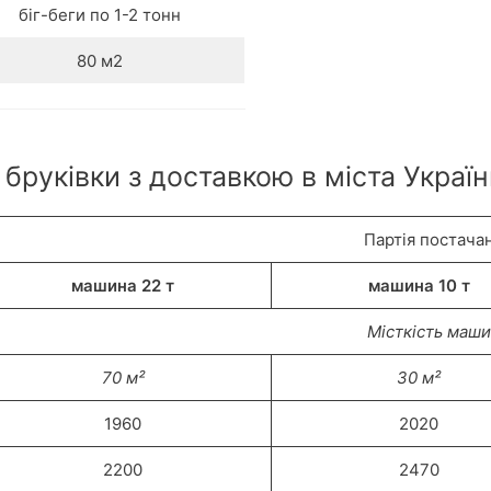
біг-беги по 1-2 тонн
80 м2
 бруківки з доставкою в міста Україн
Партія постача
машина 22 т
машина 10 т
Місткість маш
70 м²
30 м²
1960
2020
2200
2470