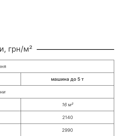
и, грн/м²
ння
машина до 5 т
ини
16 м²
2140
2990