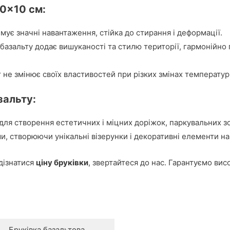
10×10 см:
мує значні навантаження, стійка до стирання і деформації.
базальту додає вишуканості та стилю території, гармонійно
 не змінює своїх властивостей при різких змінах температури,
зальту:
я створення естетичних і міцних доріжок, паркувальних зон, 
, створюючи унікальні візерунки і декоративні елементи на 
 дізнатися
ціну бруківки
, звертайтеся до нас. Гарантуємо висо
Бруківка базальтова