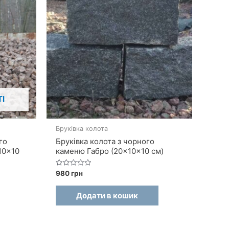
І
Бруківка колота
го
Бруківка колота з чорного
10×10
каменю Габро (20×10×10 см)
Оцінено
980
грн
в
0
з
Додати в кошик
5