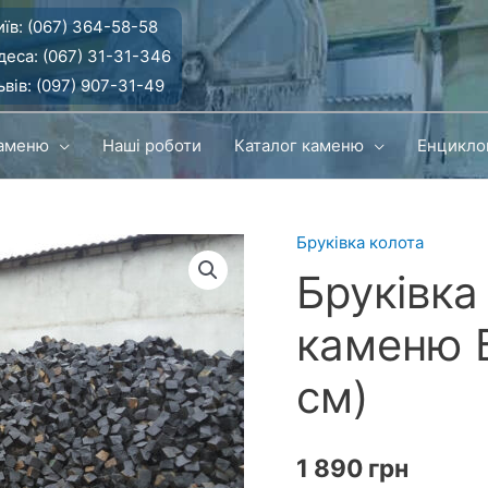
їв:
(067) 364-58-58
деса:
(067) 31-31-346
вів:
(097) 907-31-49
каменю
Наші роботи
Каталог каменю
Енцикло
Бруківка колота
Бруківка
каменю 
см)
1 890
грн