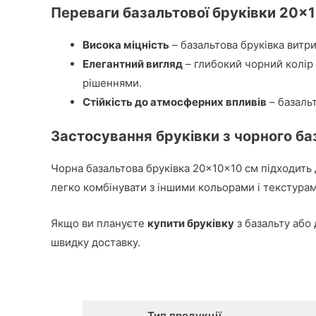
Переваги базальтової бруківки 20×
Висока міцність
– базальтова бруківка витри
Елегантний вигляд
– глибокий чорний колір 
рішеннями.
Стійкість до атмосферних впливів
– базальт
Застосування бруківки з чорного ба
Чорна базальтова бруківка 20×10×10 см підходить дл
легко комбінувати з іншими кольорами і текстурами
Якщо ви плануєте
купити бруківку
з базальту або
швидку доставку.
Тип продукції